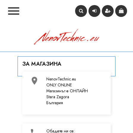

ЗА МАГАЗИНА

NenovTechnic.eu
ONLY ONLINE
Mагазинът е ОНЛАЙН
Stara Zagora
България

Обадете ни се: