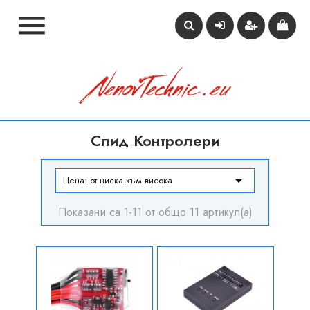

Спид Контролери

Цена: от ниска към висока
Показани са 1-11 от общо 11 артикул(а)