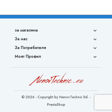
за магазина

За нас

За Потребителя

Моят Профил

© 2026 - Copyright by NenovTechnic ltd. -
PrestaShop