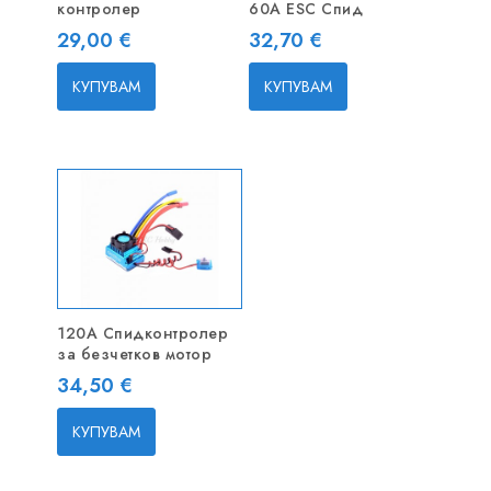
контролер
60A ESC Спид
Цена
Цена
29,00 €
32,70 €
КУПУВАМ
КУПУВАМ
120A Спидконтролер
за безчетков мотор
Цена
34,50 €
КУПУВАМ