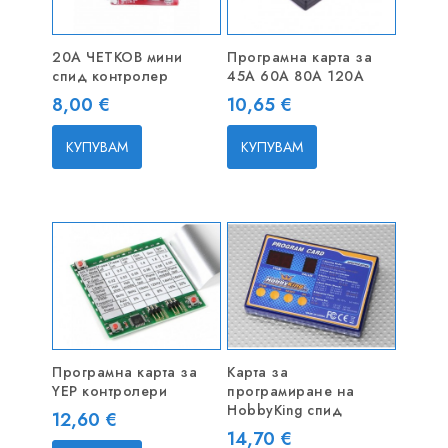
20A ЧЕТКОВ мини
Програмна карта за
спид контролер
45A 60A 80A 120A
Цена
Цена
8,00 €
10,65 €
КУПУВАМ
КУПУВАМ
Програмна карта за
Карта за
YEP контролери
програмиране на
HobbyKing спид
Цена
12,60 €
Цена
14,70 €