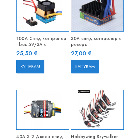
100A Спид контролер
30A спид контролер с
- bec 5V/3A с
реверс
Цена
Цена
25,50 €
27,00 €
КУПУВАМ
КУПУВАМ
40A X 2 Двоен спид
Hobbywing Skywalker