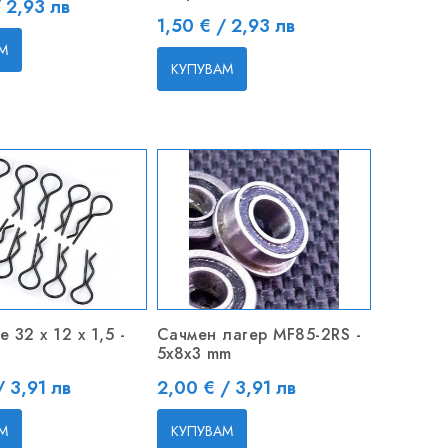
/ 2,93 лв
Цена
1,50 € / 2,93 лв
М
КУПУВАМ
 32 x 12 х 1,5 -
Сачмен лагер MF85-2RS -
5x8x3 mm
Цена
/ 3,91 лв
2,00 € / 3,91 лв
М
КУПУВАМ