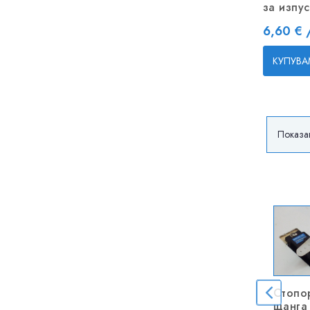
за изпу
Цена
6,60 € 
КУПУВА
Показан
Стопо
щанга 