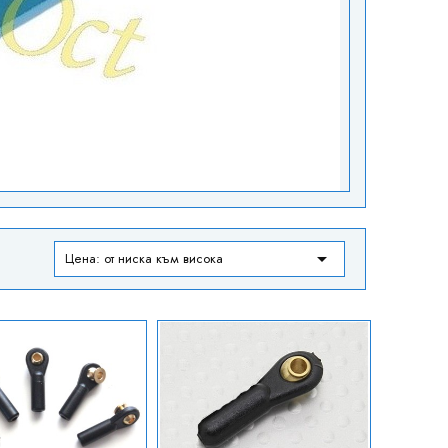

Цена: от ниска към висока