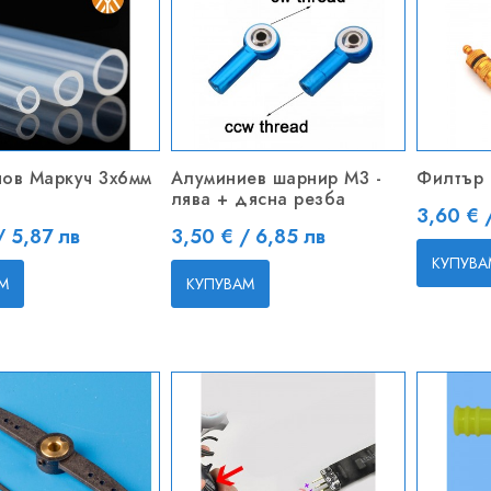
ов Маркуч 3x6мм
Алуминиев шарнир M3 -
Филтър 
лява + дясна резба
Цена
3,60 € 
Цена
/ 5,87 лв
3,50 € / 6,85 лв
КУПУВА
М
КУПУВАМ