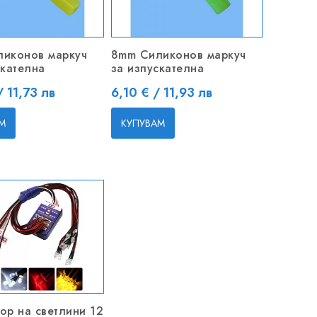
иконов маркуч
8mm Силиконов маркуч
скателна
за изпускателна
Цена
/ 11,73 лв
6,10 € / 11,93 лв
М
КУПУВАМ
ор на светлини 12