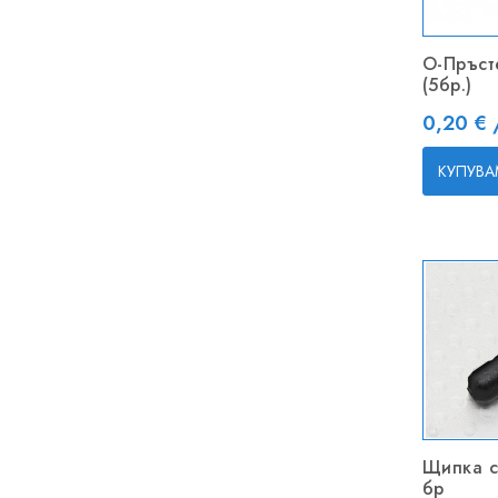
О-Пръст
(5бр.)
Цена
0,20 € 
КУПУВА
Щипка с
бр