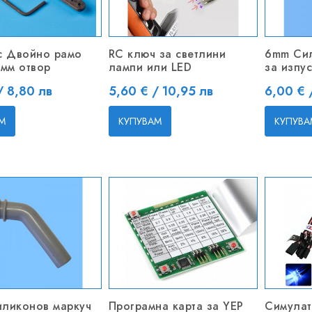
с Двойно рамо
RC ключ за светлини
6mm Сил
4мм отвор
лампи или LED
за изпу
Цена
Цена
/ 8,80 лв
5,60 € / 10,95 лв
6,00 € 
М
КУПУВАМ
КУПУВА
ликонов маркуч
Програмна карта за YEP
Симулат