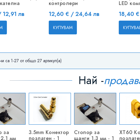
скателна
контролери
LED ком
Цена
Цена
/ 12,91 лв
12,60 € / 24,64 лв
18,40 €
М
КУПУВАМ
КУПУВА
и са 1-27 от общо 27 артикул(а)
Най -
продав
р за
3.5mm Конектор
Стопор за
XT60 Ко
2.1 мм
позлатен - 1
щанги 1.3 мм - 1
позлатен