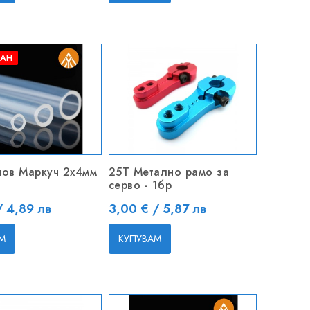
ПАН
ов Маркуч 2x4мм
25Т Метално рамо за
серво - 1бр
Цена
/ 4,89 лв
3,00 € / 5,87 лв
М
КУПУВАМ