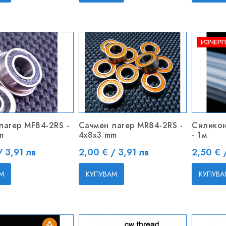
ИЗЧЕР
лагер MF84-2RS -
Сачмен лагер MR84-2RS -
Силикон
m
4x8x3 mm
- 1м
Цена
Цена
/ 3,91 лв
2,00 € / 3,91 лв
2,50 € 
М
КУПУВАМ
КУПУВА