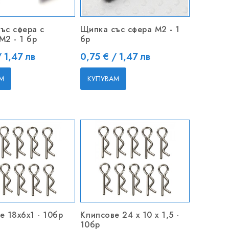
ъс сфера с
Щипка със сфера M2 - 1
M2 - 1 бр
бр
Цена
/ 1,47 лв
0,75 € / 1,47 лв
М
КУПУВАМ
е 18x6x1 - 10бр
Клипсове 24 x 10 х 1,5 -
10бр