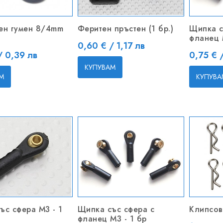
ен гумен 8/4mm
Феритен пръстен (1 бр.)
Щипка с
фланец 
Цена
0,60 € / 1,17 лв
Цена
/ 0,39 лв
0,75 € 
КУПУВАМ
М
КУПУВА
ъс сфера M3 - 1
Щипка със сфера с
Клипсов
фланец M3 - 1 бр