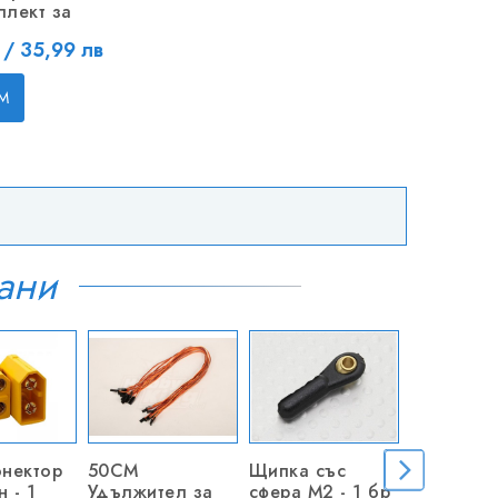
плект за
 / 35,99 лв
М
ани
нектор
50CM
Щипка със
Метална 
 - 1
Удължител за
сфера M2 - 1 бр
M2