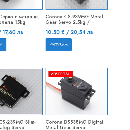
ерво с метални
Corona CS-939MG Metal
олела 15kg
Gear Servo 2.5kg /
Цена
/ 17,60 лв
10,50 € / 20,54 лв
М
КУПУВАМ
ИЗЧЕРПАН
CS-239MG Slim-
Corona DS538MG Digital
alog Servo
Metal Gear Servo