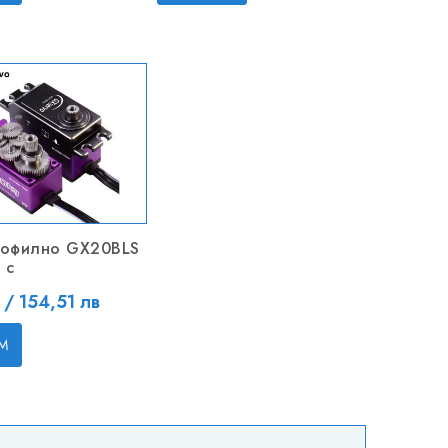
рофилно GX20BLS
 с
 / 154,51 лв
М