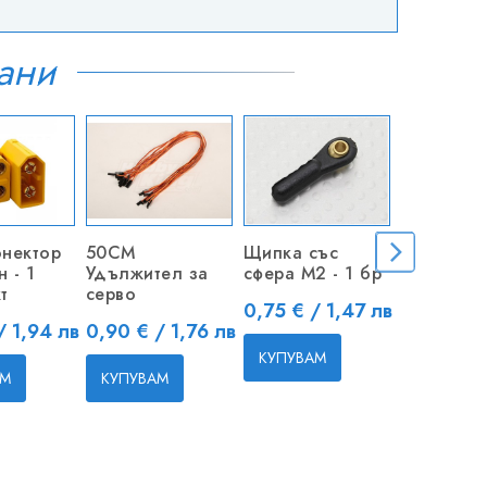
ани
нектор
50CM
Щипка със
Метална 
 - 1
Удължител за
сфера M2 - 1 бр
M2
т
серво
Цена
Цена
0,75 € / 1,47 лв
0,80 € / 
Цена
/ 1,94 лв
0,90 € / 1,76 лв
КУПУВАМ
КУПУВАМ
АМ
КУПУВАМ