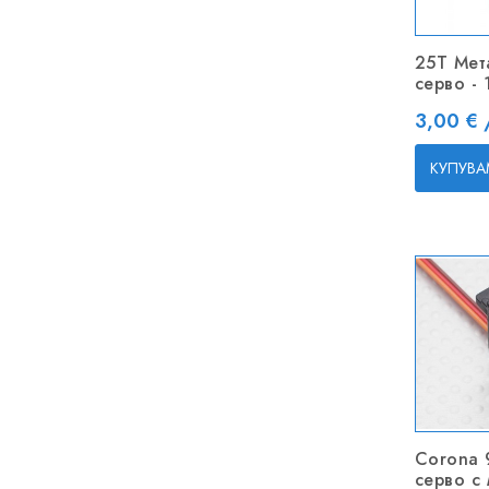
25Т Мет
серво - 
Цена
3,00 € 
КУПУВА
Corona 
серво с