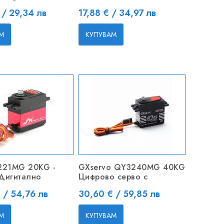
Цена
 / 29,34 лв
17,88 € / 34,97 лв
М
КУПУВАМ
6221MG 20KG -
GXservo QY3240MG 40KG
Дигитално
Цифрово серво с
Цена
 / 54,76 лв
30,60 € / 59,85 лв
М
КУПУВАМ