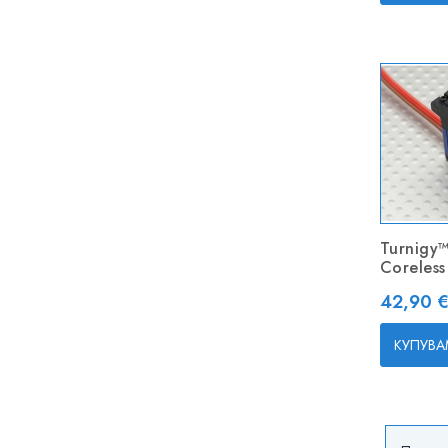
Turnigy
Coreles
Цена
42,90 €
КУПУВА