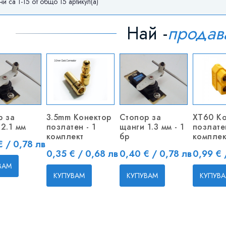
и са 1-15 от общо 15 артикул(а)
Най -
продав
р за
3.5mm Конектор
Стопор за
XT60 Ко
2.1 мм
позлатен - 1
щанги 1.3 мм - 1
позлатен
комплект
бр
комплек
€ / 0,78 лв
Цена
Цена
Цена
0,35 € / 0,68 лв
0,40 € / 0,78 лв
0,99 € 
ВАМ
КУПУВАМ
КУПУВАМ
КУПУВ