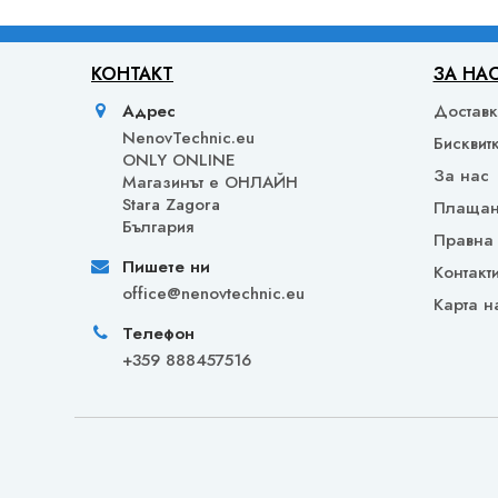
КОНТАКТ
ЗА НА
Адрес
Достав
NenovTechnic.eu
Бисквит
ONLY ONLINE
За нас
Mагазинът е ОНЛАЙН
Stara Zagora
Плаща
България
Правна
Пишете ни
Контакт
office@nenovtechnic.eu
Карта н
Телефон
+359 888457516