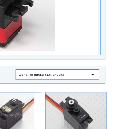

Цена: от ниска към висока