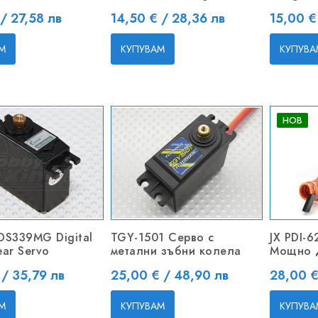
Цена
Цена
 / 27,58 лв
14,50 € / 28,36 лв
15,00 €
М
КУПУВАМ
КУПУВА
НОВ
DS339MG Digital
TGY-1501 Серво с
JX PDI-
ear Servo
метални зъбни колела
Мощно 
Цена
Цена
 / 35,79 лв
25,00 € / 48,90 лв
28,00 €
М
КУПУВАМ
КУПУВА