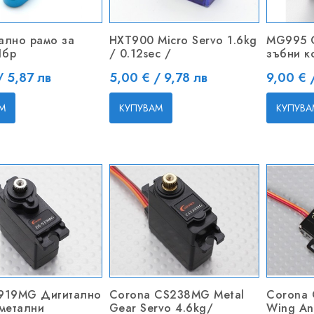
ално рамо за
HXT900 Micro Servo 1.6kg
MG995 С
1бр
/ 0.12sec /
зъбни к
Цена
Цена
/ 5,87 лв
5,00 € / 9,78 лв
9,00 € 
М
КУПУВАМ
КУПУВА
919MG Дигитално
Corona CS238MG Metal
Corona 
 метални
Gear Servo 4.6kg/
Wing An