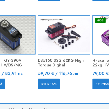
НОВ
™ TGY-390V
DS5160 SSG 60KG High
Нископ
s HV/DS/MG
Torque Digital
22кg HV
Цена
Цена
 / 83,91 лв
59,70 € / 116,76 лв
79,00 €
М
КУПУВАМ
КУПУВА