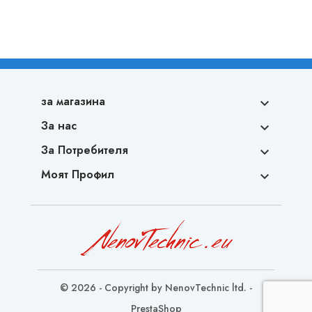
за магазина

За нас

За Потребителя

Моят Профил

© 2026 - Copyright by NenovTechnic ltd. -
PrestaShop