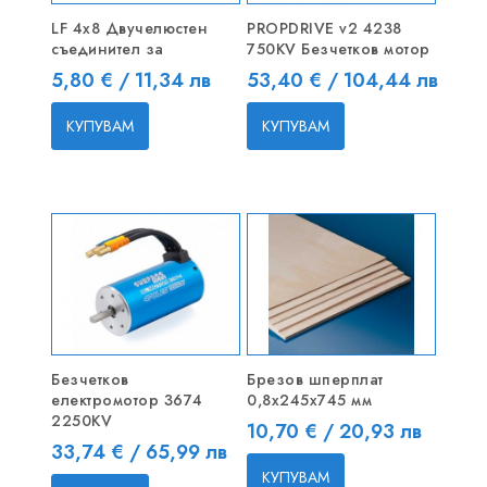
LF 4x8 Двучелюстен
PROPDRIVE v2 4238
съединител за
750KV Безчетков мотор
Цена
Цена
5,80 € / 11,34 лв
53,40 € / 104,44 лв
КУПУВАМ
КУПУВАМ
Безчетков
Брезов шперплат
електромотор 3674
0,8х245х745 мм
2250KV
Цена
10,70 € / 20,93 лв
Цена
33,74 € / 65,99 лв
КУПУВАМ