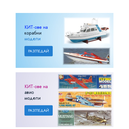
КИТ-ове на
корабни
модели
РАЗГЛЕДАЙ
КИТ-ове на
авио
модели
РАЗГЛЕДАЙ