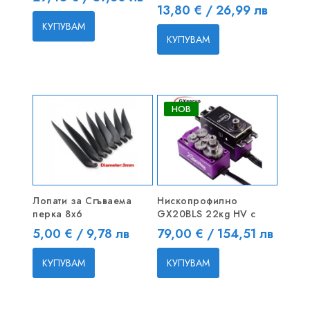
Цена
13,80 € / 26,99 лв
КУПУВАМ
КУПУВАМ
НОВ
Лопати за Сгъваема
Нископрофилно
перка 8x6
GX20BLS 22кg HV с
Цена
Цена
5,00 € / 9,78 лв
79,00 € / 154,51 лв
КУПУВАМ
КУПУВАМ