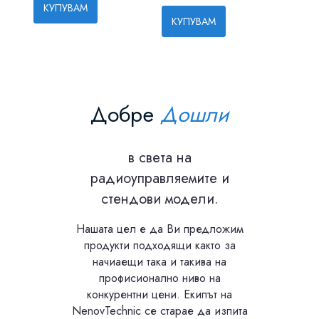
КУПУВАМ
КУПУВАМ
КУП
Добре
Дошли
в света на
радиоуправляемите и
стендови модели.
Нашата цел е да Ви предложим
продукти подходящи както за
начиаещи така и такива на
профисионално ниво на
конкурентни цени. Екипът на
NenovTechnic се старае да изпита