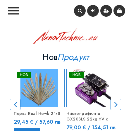

Нов
Продукт
НОВ
НОВ
НО
Перка Real Howk 21x8
Нископрофилно
JX PD
GX20BLS 22кg HV с
Мощн
Цена
29,45 € / 57,60 лв
Цена
Цен
79,00 € / 154,51 лв
28,0