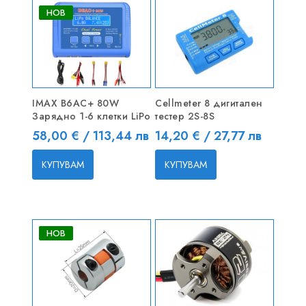
НОВ
IMAX B6AC+ 80W
Cellmeter 8 дигитален
Зарядно 1-6 клетки LiPo
тестер 2S-8S
Цена
Цена
58,00 € / 113,44 лв
14,20 € / 27,77 лв
КУПУВАМ
КУПУВАМ
НОВ