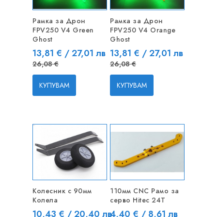
РАЗПРОДАЖБА!
РАЗПРОДАЖБА!
Рамка за Дрон
Рамка за Дрон
FPV250 V4 Green
FPV250 V4 Orange
-12,27 € / -24,00 ЛВ
-12,27 € / -24,00 ЛВ
Ghost
Ghost
Цена
Редовна цена
Цена
Редовн
13,81 € / 27,01 лв
13,81 € / 27,01 лв
26,08 €
26,08 €
КУПУВАМ
КУПУВАМ
-3,07 € / -6,00 ЛВ
РАЗПРОДАЖБА!
Колесник с 90мм
110мм CNC Рамо за
Колела
серво Hitec 24T
-4,60 € / -9,00 ЛВ
Цена
Цена
Редовна цена
Редовна 
10,43 € / 20,40 лв
4,40 € / 8,61 лв