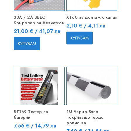
30A / 2A UBEC
XT60 за монтаж с капак
Конролер за безчетков
Цена
2,10 € / 4,11 лв
Цена
21,00 € / 41,07 лв
КУПУВАМ
КУПУВАМ
BT169 Тестер за
1M Черно-Бяло
батерии
покриващо термо
фолио за
Цена
7,56 € / 14,79 лв
Цена