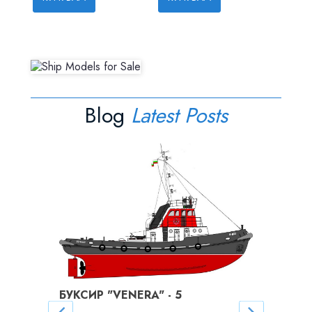
Blog
Latest Posts
 ЧАСТ
роим.
БУКСИР "VENERA" - 5
БУКСИР 