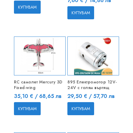
7,60 € / 14,86 лв
КУПУВАМ
КУПУВАМ
RC самолет Mercury 3D
895 Електромотор 12V-
Fixed-wing
24V с голям въртящ
Цена
Цена
35,10 € / 68,65 лв
29,50 € / 57,70 лв
КУПУВАМ
КУПУВАМ