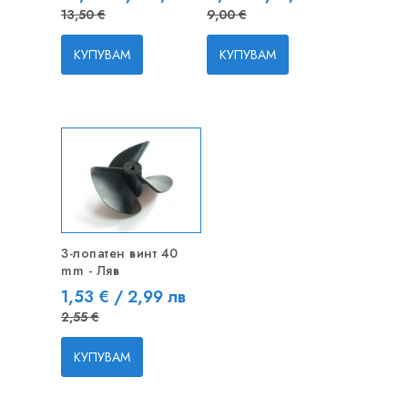
13,50 €
9,00 €
КУПУВАМ
КУПУВАМ
РАЗПРОДАЖБА!
3-лопатен винт 40
mm - Ляв
-1,02 € / -1,99 ЛВ
Цена
Редовна цена
1,53 € / 2,99 лв
2,55 €
КУПУВАМ