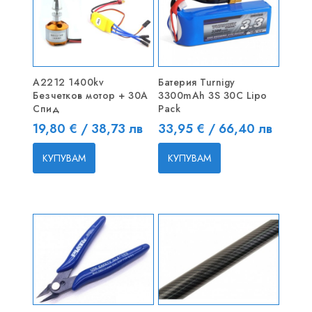
A2212 1400kv
Батерия Turnigy
Безчетков мотор + 30A
3300mAh 3S 30C Lipo
Спид
Pack
Цена
Цена
19,80 € / 38,73 лв
33,95 € / 66,40 лв
КУПУВАМ
КУПУВАМ