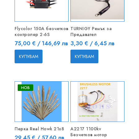
Flycolor 150A безчетков
TURNIGY Ремък за
контролер 2-6S
Предавател
Цена
Цена
75,00 € / 146,69 лв
3,30 € / 6,45 лв
КУПУВАМ
КУПУВАМ
НОВ
Перка Real Howk 21x8
A2217 1100kv
Безчетков мотор
Цена
29,45 € / 57,60 лв