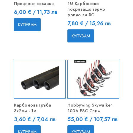
Прецизни секачки
1M Карбоново
покриващо термо
Цена
6,00 € / 11,73 лв
фолио за RC
Цена
7,80 € / 15,26 лв
КУПУВАМ
КУПУВАМ
Карбонова тръба
Hobbywing Skywalker
3x2мм - 1м
100A ESC Спид
Цена
Цена
3,60 € / 7,04 лв
55,00 € / 107,57 лв
КУПУВАМ
КУПУВАМ