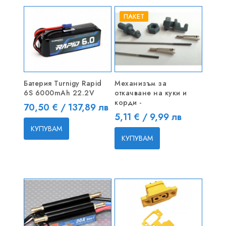
ПАКЕТ
Батерия Turnigy Rapid
Механизъм за
6S 6000mAh 22.2V
откачване на куки и
корди -
Цена
70,50 € / 137,89 лв
Цена
5,11 € / 9,99 лв
КУПУВАМ
КУПУВАМ