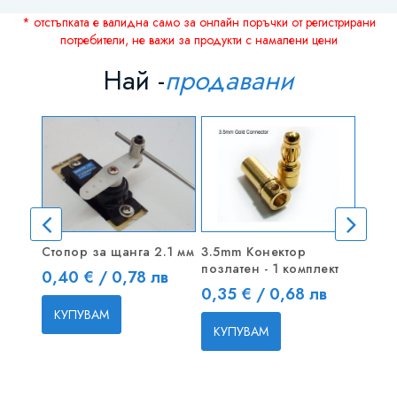
* отстъпката е валидна само за онлайн поръчки от регистрирани
потребители, не важи за продукти с намалени цени
Най -
продавани
Стопор за щанга 2.1 мм
3.5mm Конектор
Стопо
позлатен - 1 комплект
- 1 бр
Цена
0,40 € / 0,78 лв
Цена
Цен
0,35 € / 0,68 лв
0,40
КУПУВАМ
КУПУВАМ
КУП