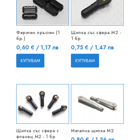
Феритен пръстен (1
Щипка със сфера M2 -
бр.)
1 бр
Цена
Цена
0,60 € / 1,17 лв
0,75 € / 1,47 лв
КУПУВАМ
КУПУВАМ
Щипка със сфера с
Метална щипка M2
фланец M2 - 1 бр
Цена
0,80 € / 1,56 лв