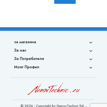
за магазина

За нас

За Потребителя

Моят Профил

© 2026 - Copyright by NenovTechnic ltd. -