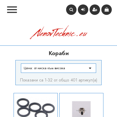

Кораби

Цена: от ниска към висока
Показани са 1-32 от общо 401 артикул(а)