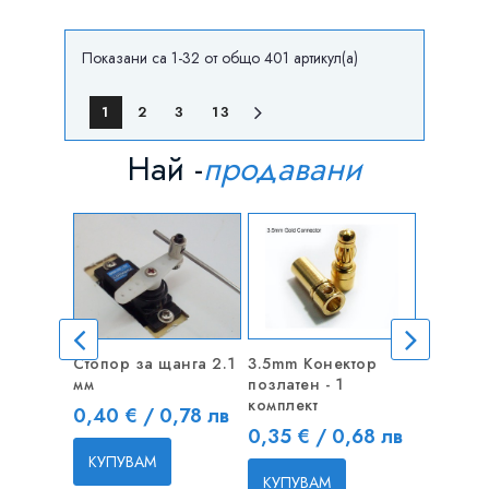
Показани са 1-32 от общо 401 артикул(а)
1
2
3
13
Най -
продавани
Стопор за щанга 2.1
3.5mm Конектор
Стопор 
мм
позлатен - 1
мм - 1 б
комплект
Цена
Цена
0,40 € / 0,78 лв
0,40 €
Цена
0,35 € / 0,68 лв
КУПУВАМ
КУПУВ
КУПУВАМ