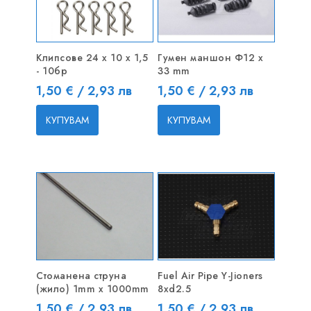
Клипсове 24 x 10 х 1,5
Гумен маншон Ф12 x
- 10бр
33 mm
Цена
Цена
1,50 € / 2,93 лв
1,50 € / 2,93 лв
КУПУВАМ
КУПУВАМ
Стоманена струна
Fuel Air Pipe Y-Jioners
(жило) 1mm x 1000mm
8xd2.5
Цена
Цена
1,50 € / 2,93 лв
1,50 € / 2,93 лв