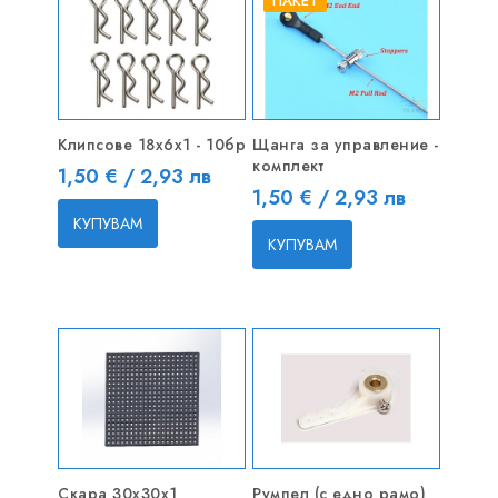
ПАКЕТ
Клипсове 18x6x1 - 10бр
Щанга за управление -
комплект
Цена
1,50 € / 2,93 лв
Цена
1,50 € / 2,93 лв
КУПУВАМ
КУПУВАМ
Скара 30x30x1
Румпел (с едно рамо)