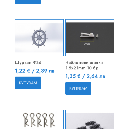
Щурвал Ф36
Найлонови щипки
1.5x21mm 10 бр.
Цена
1,22 € / 2,39 лв
Цена
1,35 € / 2,64 лв
КУПУВАМ
КУПУВАМ