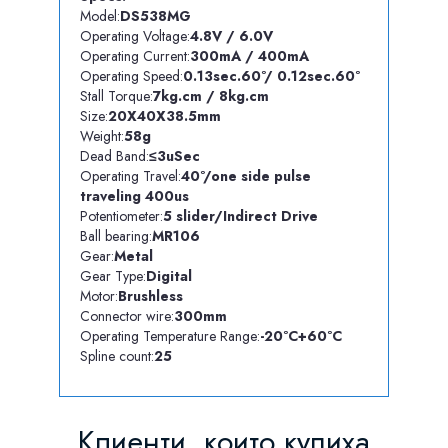
Model:
DS538MG
Operating Voltage:
4.8V /
6.0V
Operating Current:
300mA / 400mA
Operating Speed:
0.13sec.60º/ 0.12sec.60º
Stall Torque:
7kg.cm / 8kg.cm
Size:
20X40X38.5mm
Weight:
58g
Dead Band:
≤3uSec
Operating Travel:
40º/one side pulse
traveling 400us
Potentiometer:
5 slider/Indirect Drive
Ball bearing:
MR106
Gear:
Metal
Gear Type:
Digital
Motor:
Brushless
Connector wire:
300mm
Operating Temperature Range:
-20ºC+60ºC
Spline count:
25
Клиенти, които купиха