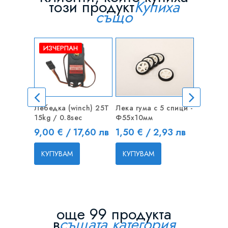
този продукт
Купиха
също
ИЗЧЕРПАН
Лебедка (winch) 25T
Лека гума с 5 спици -
Батерия 
15kg / 0.8sec
Ф55x10мм
2100mAh
Цена
Цена
Цена
9,00 € / 17,60 лв
1,50 € / 2,93 лв
21,00 
КУПУВАМ
КУПУВАМ
КУПУВ
още 99 продукта
в
същата категория