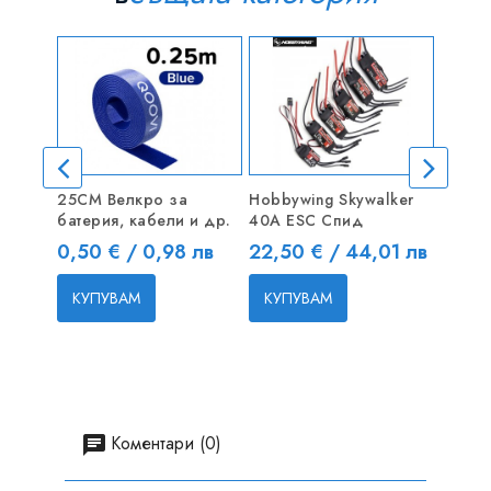
25CM Велкро за
Hobbywing Skywalker
Turni
батерия, кабели и др.
40A ESC Спид
1800m
Цена
Цена
Цена
0,50 € / 0,98 лв
22,50 € / 44,01 лв
16,80
КУПУВАМ
КУПУВАМ
КУП
Коментари (0)