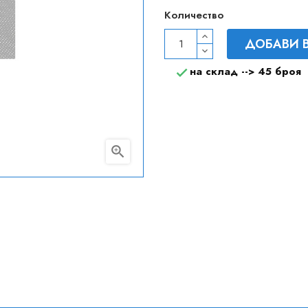
Количество
ДОБАВИ 
на склад -->
45 броя

