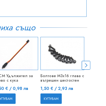
пиха също
CM Удължител за
Болтове M3x16 глава с
APC перк
рво с кука
вътрешен шестостен
Цена
2,30 € / 
на
Цена
50 € / 0,98 лв
1,50 € / 2,93 лв
КУПУВАМ
УПУВАМ
КУПУВАМ