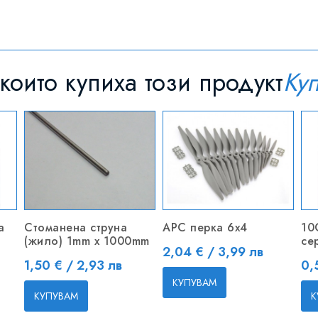
които купиха този продукт
Ку
а
Стоманена струна
APC перка 6x4
10
(жило) 1mm x 1000mm
се
Цена
2,04 € / 3,99 лв
Цена
Це
1,50 € / 2,93 лв
0,
КУПУВАМ
КУПУВАМ
К