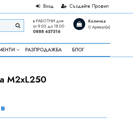
Вход
Създайте Профил
в РАБОТНИ дни
Количка
от 9.00 до 18.00
0 Артикул(и)
0888 457516
МЕНТИ
РАЗПРОДАЖБА
БЛОГ
а M2xL250
лв