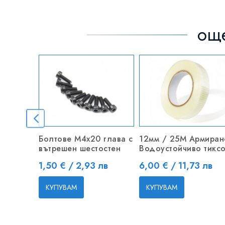
още
Болтове M4x20 глава с
12мм / 25M Армиран
вътрешен шестостен
Водоустойчиво тикс
Цена
Цена
1,50 € / 2,93 лв
6,00 € / 11,73 лв
КУПУВАМ
КУПУВАМ