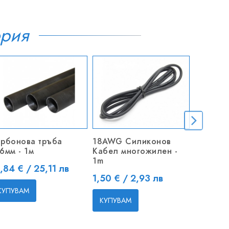
ория
рбонова тръба
18AWG Силиконов
Болтове
6мм - 1м
Кабел многожилен -
вътреше
1m
ена
Цена
,84 € / 25,11 лв
1,50 € 
Цена
1,50 € / 2,93 лв
КУПУВАМ
КУПУВ
КУПУВАМ