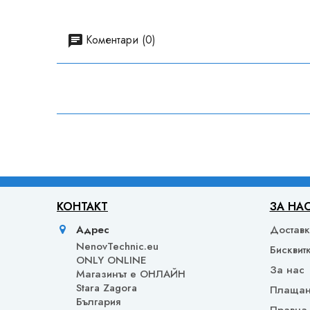
Коментари (0)
КОНТАКТ
ЗА НА
Адрес
Достав
NenovTechnic.eu
Бисквит
ONLY ONLINE
За нас
Mагазинът е ОНЛАЙН
Stara Zagora
Плаща
България
Правна