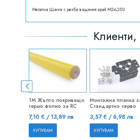
Метална Щанга с резба в единия край M2xL250
Клиенти, 
1M Жълто покриващо
Монтажна планка з
термо фолио за RC
Стандартно серво
Цена
Цена
7,10 € / 13,89 лв
3,57 € / 6,98 лв
КУПУВАМ
КУПУВАМ