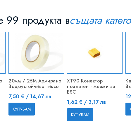
 99 продукта в
същата катег
о
20мм / 25M Армирано
XT90 Конектор
Ка
о
Водоустойчиво тиксо
позлатен - мъжки за
8x
ESC
Цена
Ц
7,50 € / 14,67 лв
12
Цена
1,62 € / 3,17 лв
КУПУВАМ
КУПУВАМ