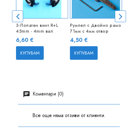
3-Лопатен винт R+L
Румпел с Двойно рамо
Куплун
45mm - 4mm вал
71мм с 4мм отвор
4 / 4
Цена
Цена
Цена
6,60 €
4,50 €
4,00
КУПУВАМ
КУПУВАМ
КУП
Коментари (0)
Все още няма отзиви от клиенти.