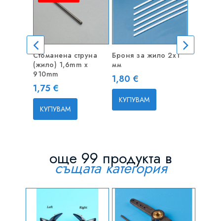
Стоманена струна
Броня за жило 2x1
Стомане
(жило) 1,6mm x
мм
(жило) 
910mm
1000mm
Цена
1,80 €
Цена
Цена
1,75 €
1,50 €
КУПУВАМ
КУПУВАМ
КУПУВ
още 99 продукта в
същата категория