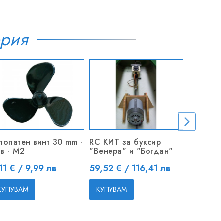
ория
лопатен винт 30 mm -
RC КИТ за буксир
Пожарен
в - M2
"Венера" и "Богдан"
Patrol 0
ена
Цена
Цена
11 € / 9,99 лв
59,52 € / 116,41 лв
11,04 €
КУПУВАМ
КУПУВАМ
КУПУВ