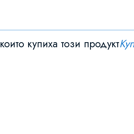
които купиха този продукт
Ку