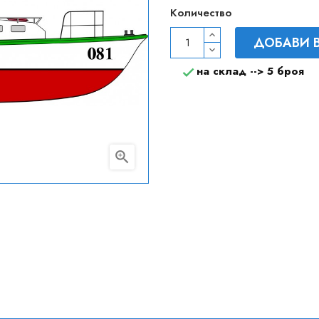
Количество
ДОБАВИ 
на склад -->
5 броя

