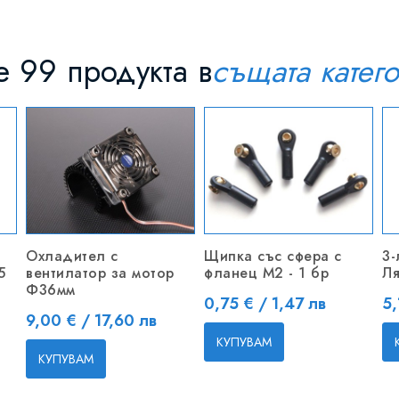
 99 продукта в
същата катег
Охладител с
Щипка със сфера с
3-
5
вентилатор за мотор
фланец M2 - 1 бр
Ля
Ф36мм
Цена
Ц
0,75 € / 1,47 лв
5,
Цена
9,00 € / 17,60 лв
КУПУВАМ
КУПУВАМ