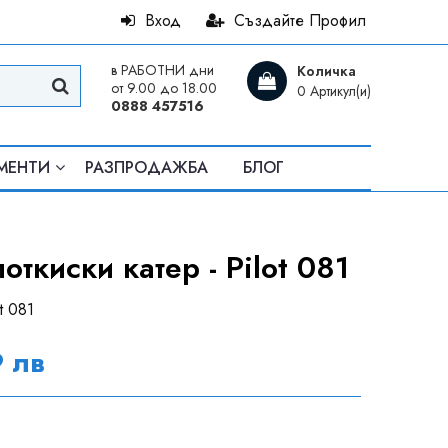
Вход
Създайте Профил
в РАБОТНИ дни
Количка
от 9.00 до 18.00
0 Артикул(и)
0888 457516
МЕНТИ
РАЗПРОДАЖБА
БЛОГ
ткиски катер - Pilot 081
t 081
9 лв