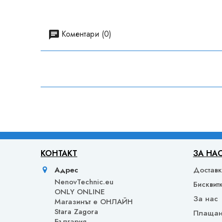
Коментари (0)
КОНТАКТ
ЗА НА
Адрес
Достав
NenovTechnic.eu
Бисквит
ONLY ONLINE
За нас
Mагазинът е ОНЛАЙН
Stara Zagora
Плаща
България