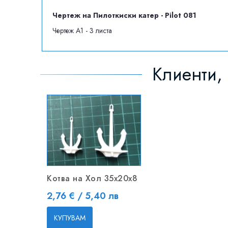
Чертеж на Пилоткиски катер - Pilot 081
Чертеж А1 - 3 листа
Клиенти, 
Котва на Хол 35x20x8
Цена
2,76 € / 5,40 лв
КУПУВАМ