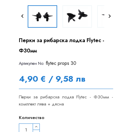


Перки за рибарска лодка Flytec -
Ф30мм
flytec props 30
Артикулен Nо:
4,90 € / 9,58 лв
Перки за рибарска лодка Flytec - Ф30мм -
комплект лява + дясна
Количество