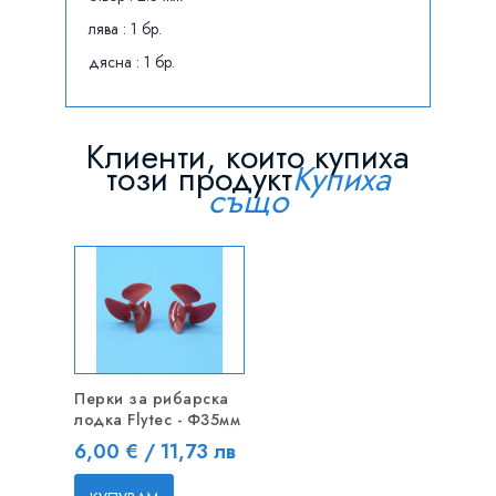
лява : 1 бр.
дясна : 1 бр.
Клиенти, които купиха
този продукт
Купиха
също
Перки за рибарска
лодка Flytec - Ф35мм
Цена
6,00 € / 11,73 лв