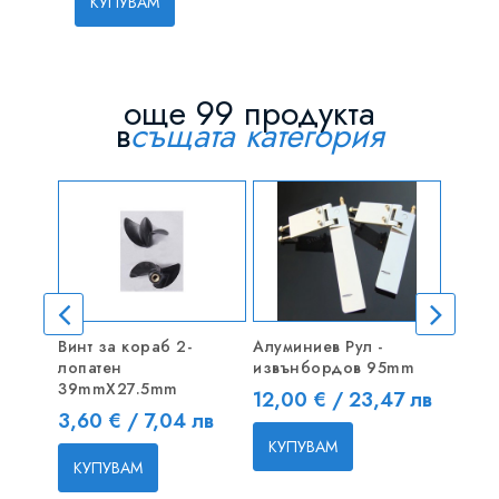
КУПУВАМ
още 99 продукта
в
същата категория
Винт за кораб 2-
Алуминиев Рул -
MAX M
лопатен
извънбордов 95mm
(3548)
39mmX27.5mm
Цена
Цена
12,00 € / 23,47 лв
39,95
Цена
3,60 € / 7,04 лв
КУПУВАМ
КУП
КУПУВАМ