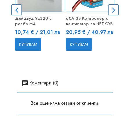
Дейдвуд 9x320 с
60A 3S Контролер с
3-Лопа
резба М4
вентилатор за ЧЕТКОВ
55mm 
Цена
Цена
Цена
10,74 € / 21,01 лв
20,95 € / 40,97 лв
7,67 
КУПУВАМ
КУПУВАМ
КУП
Коментари (0)
Все още няма отзиви от клиенти.