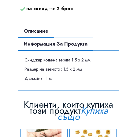
на склад -->
2 броя

Описание
Информация За Продукта
Синджир котвена верига 1,5 х 2 мм
Размер на звеното : 1.5 х 2 мм
Дължина : 1 м
Клиенти, които купиха
този продукт
Купиха
също