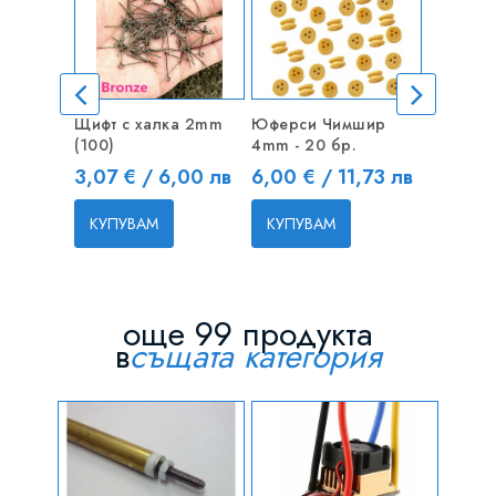
Щифт с халка 2mm
Юферси Чимшир
Такелаж
(100)
4mm - 20 бр.
0.50mm
Цена
Цена
Цена
3,07 € / 6,00 лв
6,00 € / 11,73 лв
3,75 € 
КУПУВАМ
КУПУВАМ
КУПУВ
още 99 продукта
в
същата категория