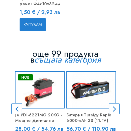
рамо) Ф4х10x32мм
Цена
1,50 € / 2,93 лв
КУПУВАМ
още 99 продукта
в
същата категория
НОВ
JX PDI-6221MG 20KG -
Батерия Turnigy Rapid
D3548
Мощно Дигитално
6000mAh 3S (11.1V)
Безче
Outru
Цена
Цена
28,00 € / 54,76 лв
56,70 € / 110,90 лв