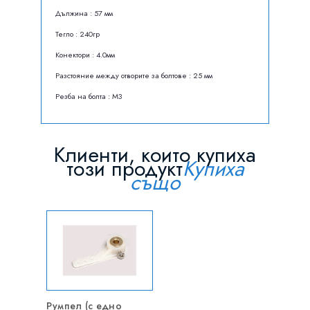
Дължина : 57 мм
Тегло : 240гр
Конектори : 4.0мм
Разстояние между отворите за болтове : 25 мм
Резба на болта : M3
Клиенти, които купиха
този продукт
Купиха
също
Румпел (с едно