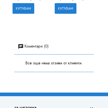
Цена
35,10
КУПУВАМ
КУПУВАМ
КУП
Коментари (0)
Все още няма отзиви от клиенти.
за магазина