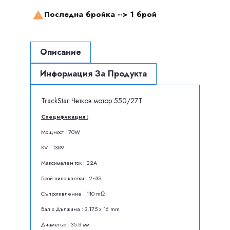
Последна бройка -->
1 брой

Описание
Информация За Продукта
TrackStar Четков мотор 550/27T
Спецификация :
Мощност : 70W
KV : 1389
Максимален ток : 22A
Брой липо клетки : 2~3S
Съпротивление : 110 mΩ
Вал x Дължина : 3,175 x 16 mm
Диаметър : 35.8 мм