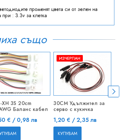
етодиодите променят цвета си от зелен на
 при : 3.3v за клетка
пиха също
ИЗЧЕРПАН
T-XH 3S 20cm
30CM Удължител за
Панти 16x
AWG Баланс кабел
серво с кукичка
Цена
2,30 € / 
на
Цена
50 € / 0,98 лв
1,20 € / 2,35 лв
КУПУВАМ
УПУВАМ
КУПУВАМ