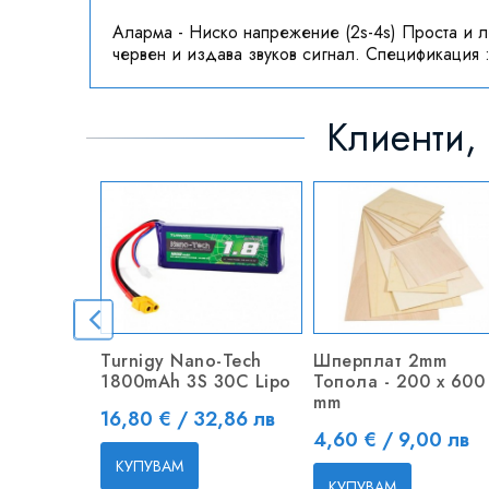
Аларма - Ниско напрежение (2s-4s) Проста и л
червен и издава звуков сигнал. Спецификация : 
Клиенти, 
Turnigy Nano-Tech
Шперплат 2mm
1800mAh 3S 30C Lipo
Топола - 200 x 600
mm
Цена
16,80 € / 32,86 лв
Цена
4,60 € / 9,00 лв
КУПУВАМ
КУПУВАМ