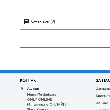
Коментари (0)
КОНТАКТ
ЗА НА
Адрес
Достав
NenovTechnic.eu
Бисквит
ONLY ONLINE
За нас
Mагазинът е ОНЛАЙН
Stara Zagora
Плаща