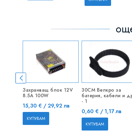
още
Захранващ блок 12V
30CM Велкро за
8.5A 100W
батерия, кабели и др
- 1
Цена
15,30 € / 29,92 лв
Цена
0,60 € / 1,17 лв
КУПУВАМ
КУПУВАМ