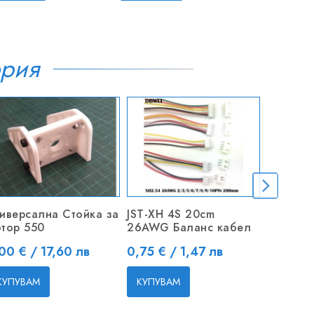
ория
иверсална Стойка за
JST-XH 4S 20cm
JST-XH 
тор 550
26AWG Баланс кабел
26AWG 
ена
Цена
Цена
00 € / 17,60 лв
0,75 € / 1,47 лв
0,40 € 
КУПУВАМ
КУПУВАМ
КУПУВ