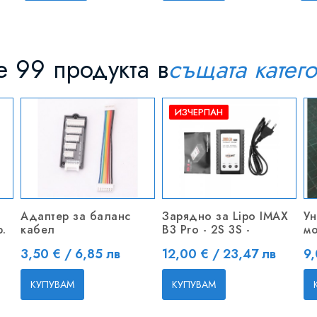
 99 продукта в
същата катег
ИЗЧЕРПАН
Адаптер за баланс
Зарядно за Lipo IMAX
Ун
.
кабел
B3 Pro - 2S 3S -
мо
Цена
Цена
Ц
3,50 € / 6,85 лв
12,00 € / 23,47 лв
9,
КУПУВАМ
КУПУВАМ