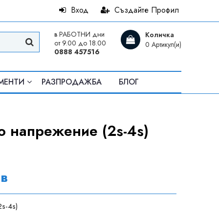
Вход
Създайте Профил
в РАБОТНИ дни
Количка
от 9.00 до 18.00
0 Артикул(и)
0888 457516
МЕНТИ
РАЗПРОДАЖБА
БЛОГ
о напрежение (2s-4s)
лв
s-4s)