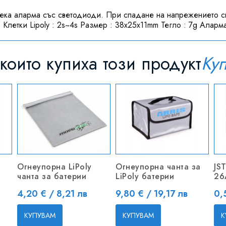
ека аларма със светодиоди. При спадане на напрежението св
Клетки Lipoly : 2s~4s Размер : 38x25x11mm Тегло : 7g Аларма
които купиха този продукт
Ку
Oгнеупорна LiPoly
Огнеупорна чанта за
JS
чанта за батерии
LiPoly батерии
26
Цена
Цена
Це
4,20 € / 8,21 лв
9,80 € / 19,17 лв
0,
КУПУВАМ
КУПУВАМ
К