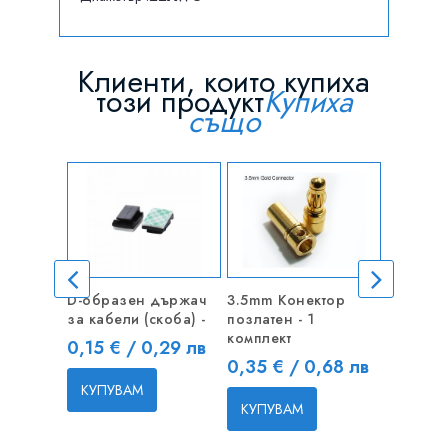
Клиенти, които купиха
този продукт
Купиха
също
D-образен държач
3.5mm Конектор
Шипова 
за кабели (скоба) -
позлатен - 1
дърво M
комплект
Цена
Цена
0,15 € / 0,29 лв
0,70 € 
Цена
0,35 € / 0,68 лв
КУПУВАМ
КУПУВ
КУПУВАМ