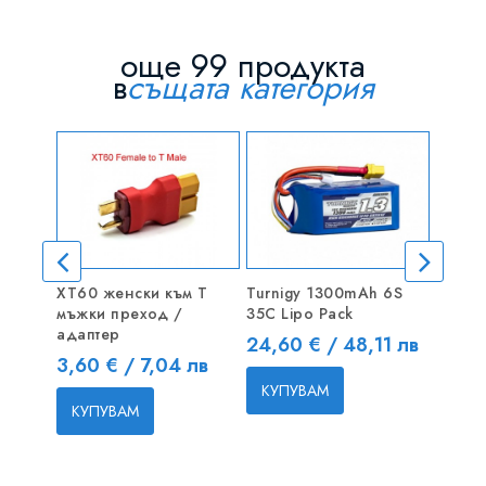
още 99 продукта
в
същата категория
XT60 женски към T
Turnigy 1300mAh 6S
Lipo В
мъжки преход /
35C Lipo Pack
Цена
4,20 
адаптер
Цена
24,60 € / 48,11 лв
Цена
3,60 € / 7,04 лв
КУП
КУПУВАМ
КУПУВАМ