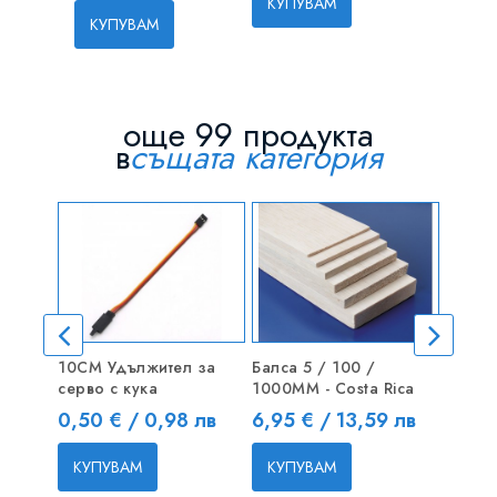
КУПУВАМ
КУПУВАМ
КУПУВ
още 99 продукта
в
същата категория
10CM Удължител за
Балса 5 / 100 /
Болт 
серво с кука
1000MM - Costa Rica
глава
Цена
Цена
Цена
0,50 € / 0,98 лв
6,95 € / 13,59 лв
0,75 
КУПУВАМ
КУПУВАМ
КУП