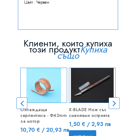
Цвят : Червен
Клиенти, които купиха
този продукт
Купиха
също
Охлаждаща
X-BLADE Нож със
12AWG 
серпентина - Ф42mm
сменяеми остриета
Кабел м
за мотор
1m
Цена
1,50 € / 2,93 лв
Цена
Цена
10,70 € / 20,93 лв
4,50 €