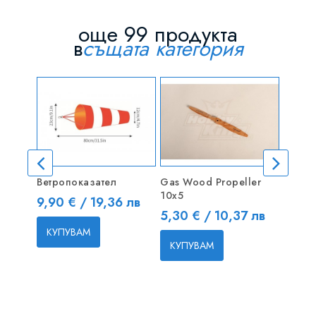
още 99 продукта
в
същата категория
ИЗЧ
Ветропоказател
Gas Wood Propeller
Сгъва
10x5
Конус
Цена
9,90 € / 19,36 лв
Цена
Цена
5,30 € / 10,37 лв
6,13 
КУПУВАМ
КУПУВАМ
КУП