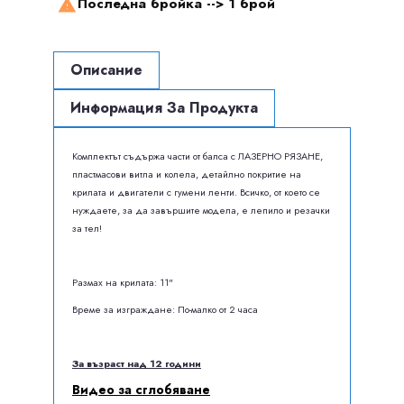
Последна бройка -->
1 брой

Описание
Информация За Продукта
Комплектът съдържа части от балса с ЛАЗЕРНО РЯЗАНЕ,
пластмасови витла и колела, детайлно покритие на
крилата и двигатели с гумени ленти. Всичко, от което се
нуждаете, за да завършите модела, е лепило и резачки
за тел!
Размах на крилата: 11"
Време за изграждане: По-малко от 2 часа
За възраст над 12 години
Видео за сглобяване