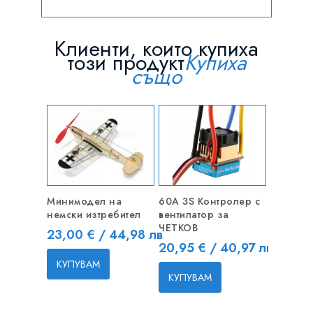
Клиенти, които купиха
този продукт
Купиха
също
Минимодел на
60A 3S Контролер с
немски изтребител
вентилатор за
ЧЕТКОВ
Цена
23,00 € / 44,98 лв
Цена
20,95 € / 40,97 лв
КУПУВАМ
КУПУВАМ