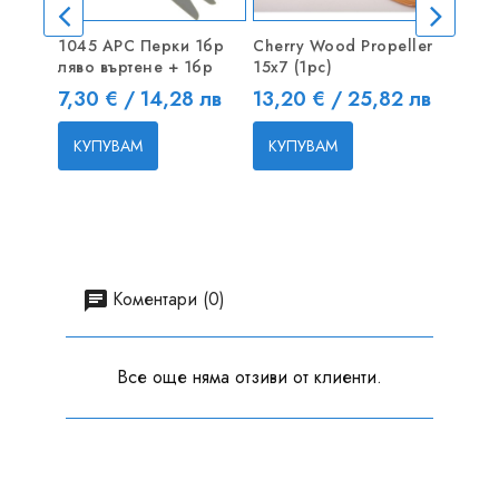
1045 APC Перки 1бр
Cherry Wood Propeller
Адапте
ляво въртене + 1бр
15x7 (1pc)
3.0m
Цена
Цена
Цена
7,30 € / 14,28 лв
13,20 € / 25,82 лв
2,40 
КУПУВАМ
КУПУВАМ
КУП
Коментари (0)
Все още няма отзиви от клиенти.