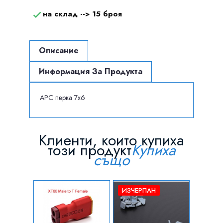
на склад -->
15 броя

Описание
Информация За Продукта
APC перка 7x6
Клиенти, които купиха
този продукт
Купиха
също
ИЗЧЕРПАН
ИЗЧЕР