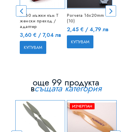
XT60 мъжки към T
Рогчета 16x20mm
Зарядно
женски преход /
(10)
IMAX B3 
адаптер
Цена
Цена
2,45 € / 4,79 лв
12,00 
Цена
3,60 € / 7,04 лв
КУПУВАМ
КУПУВ
КУПУВАМ
още 99 продукта
в
същата категория
ИЗЧЕРПАН