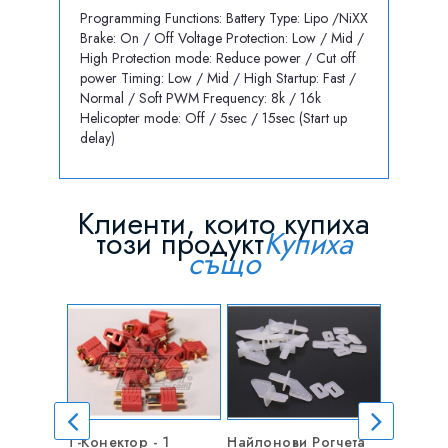
Programming Functions: Battery Type: Lipo /NiXX
Brake: On / Off Voltage Protection: Low / Mid /
High Protection mode: Reduce power / Cut off
power Timing: Low / Mid / High Startup: Fast /
Normal / Soft PWM Frequency: 8k / 16k
Helicopter mode: Off / 5sec / 15sec (Start up
delay)
Клиенти, които купиха
този продукт
Купиха
също
Т-Конектор - 1
Найлонови Рогчета
Стомане