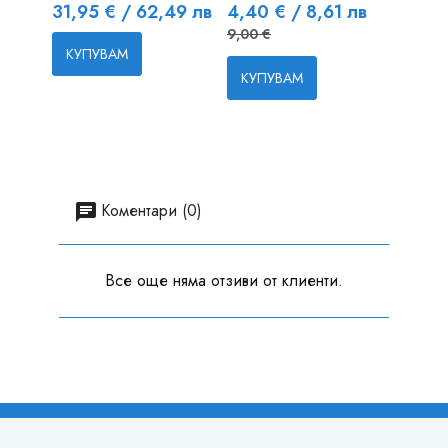
Цена
Цена
Редовна 
Цена
31,95 € / 62,49 лв
4,40 € / 8,61 лв
7,65 
9,00 €
КУПУВАМ
КУП
КУПУВАМ
Коментари (0)
Все още няма отзиви от клиенти.