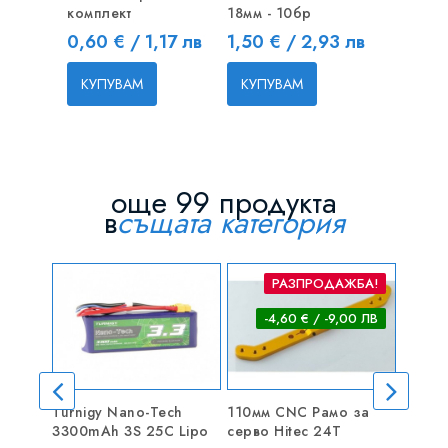
комплект
18мм - 10бр
(жило) 
1000mm
Цена
Цена
0,60 € / 1,17 лв
1,50 € / 2,93 лв
Цена
1,50 € 
КУПУВАМ
КУПУВАМ
КУПУВ
още 99 продукта
в
същата категория
РАЗПРОДАЖБА!
-4,60 € / -9,00 ЛВ
Turnigy Nano-Tech
110мм CNC Рамо за
7A Ми
3300mAh 3S 25C Lipo
серво Hitec 24T
Спид 