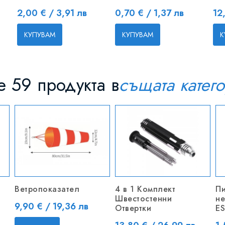
Цена
Цена
Це
2,00 € / 3,91 лв
0,70 € / 1,37 лв
12
КУПУВАМ
КУПУВАМ
К
 59 продукта в
същата катег
Ветропоказател
4 в 1 Комплект
Пи
Швестостенни
н
Цена
9,90 € / 19,36 лв
Отвертки
ES
Цена
Ц