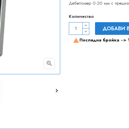
Дебеломер 0-20 мм с прециз
Количество
ДОБАВИ 
Последна бройка -->


