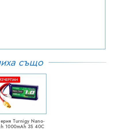
пиха също
ИЗЧЕРПАН
терия Turnigy Nano-
ch 1000mAh 3S 40C