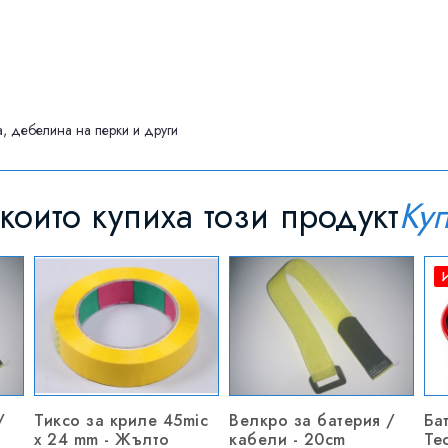
, дебелина на перки и други
които купиха този продукт
Ку
/
Тиксо за криле 45mic
Велкро за батерия /
Ба
x 24 mm - Жълто
кабели - 20cm
Te