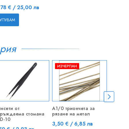
на
,78 € / 25,00 лв
УПУВАМ
ория
ИЗЧЕРПАН
нсети от
A1/0 триончета за
Комплек
еръждаема стомана
рязане на метал
дърво -
D-10
Цена
Цена
3,50 € / 6,85 лв
7,65 € 
ена