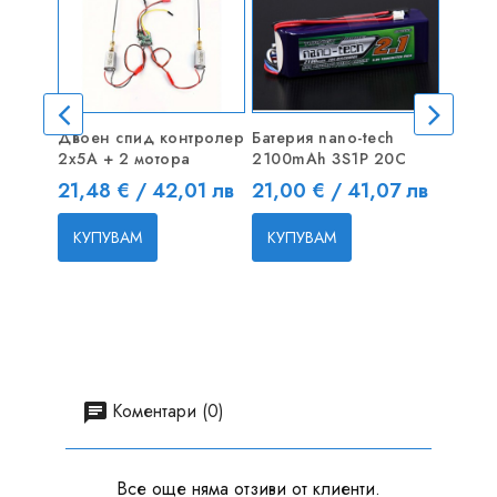
Двоен спид контролер
Батерия nano-tech
D3536
2х5А + 2 мотора
2100mAh 3S1P 20C
Безче
Аутръ
Цена
Цена
21,48 € / 42,01 лв
21,00 € / 41,07 лв
Цена
32,21
КУПУВАМ
КУПУВАМ
КУП
Коментари (0)
Все още няма отзиви от клиенти.