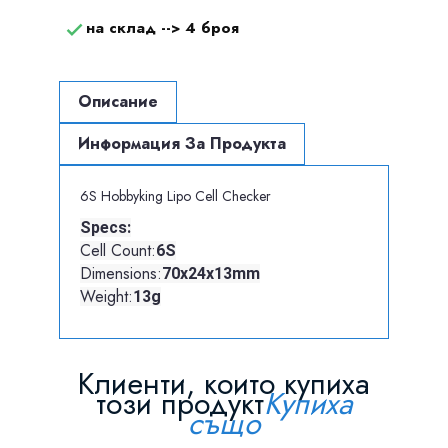
на склад -->
4 броя

Описание
Информация За Продукта
6S Hobbyking Lipo Cell Checker
Specs:
Cell Count:
6S
Dimensions:
70x24x13mm
Weight:
13g
Клиенти, които купиха
този продукт
Купиха
също