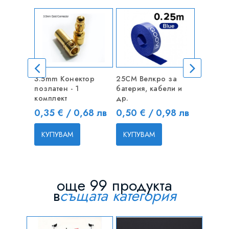
3.5mm Конектор
25CM Велкро за
10CM Уд
позлатен - 1
батерия, кабели и
серво
комплект
др.
Цена
0,48 €
Цена
Цена
0,35 € / 0,68 лв
0,50 € / 0,98 лв
КУПУВ
КУПУВАМ
КУПУВАМ
още 99 продукта
в
същата категория