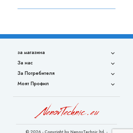
за магазина

За нас

За Потребителя

Моят Профил

© 2026 - Copyright by NenovTechnic ltd. -