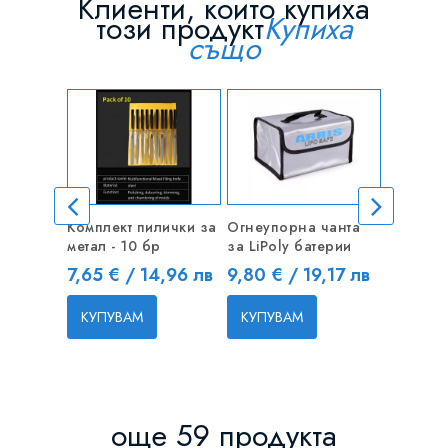
Клиенти, които купиха
този продукт
Купиха
също
Комплект пилички за
Огнеупорна чанта
Румпел 
метал - 10 бр
за LiPoly батерии
рамо 71
отвор
Цена
Цена
7,65 € / 14,96 лв
9,80 € / 19,17 лв
Цена
4,50 €
КУПУВАМ
КУПУВАМ
КУПУВ
още 59 продукта