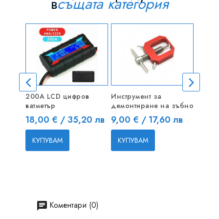
в
същата категория
200A LCD цифров
Инструмент за
Малко
ватметър
демонтиране на зъбно
Цена
7,65 
Цена
Цена
18,00 € / 35,20 лв
9,00 € / 17,60 лв
КУП
КУПУВАМ
КУПУВАМ
Коментари (0)