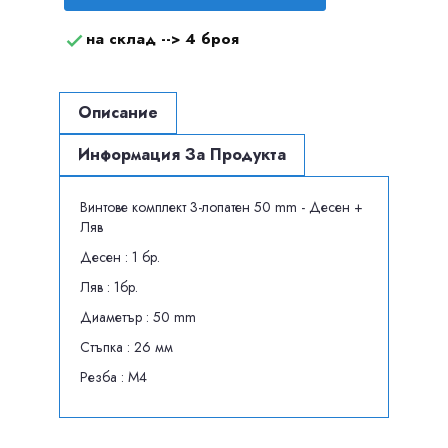
на склад -->
4 броя

Описание
Информация За Продукта
Винтове комплект 3-лопатен 50 mm - Десен +
Ляв
Десен : 1 бр.
Ляв : 1бр.
Диаметър : 50 mm
Стъпка : 26 мм
Резба : M4