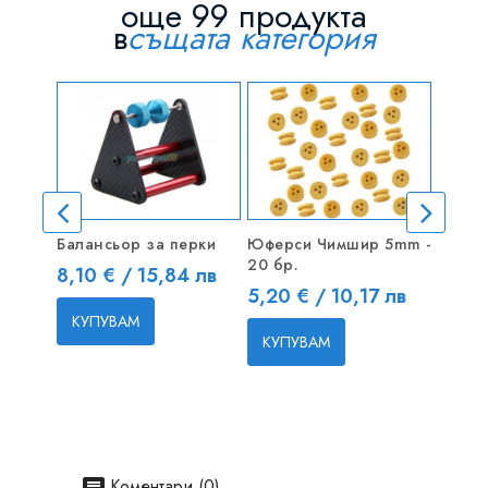
още 99 продукта
в
същата категория
Балансьор за перки
Юферси Чимшир 5mm -
3-лопа
20 бр.
Ляв - 
Цена
8,10 € / 15,84 лв
Цена
Цена
5,20 € / 10,17 лв
5,11 
КУПУВАМ
КУПУВАМ
КУП
Коментари (0)