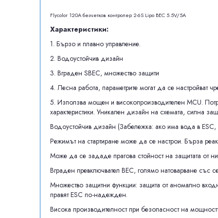
Flycolor 120A безчетков контролер 2-6S Lipo BEC 5.5V/5A
Характеристики:
1. Бързо и плавно управление.
2. Водоустойчив дизайн
3. Вграден SBEC, множество защити
4. Лесна работа, параметрите могат да се настройват ч
5. Използва мощен и високопроизводителен MCU. Потре
характеристики. Уникален дизайн на схемата, силна защ
Водоустойчив дизайн (Забележка: ако има вода в ESC, 
Режимът на стартиране може да се настрои. Бърза реак
Може да се зададе прагова стойност на защитата от н
Вграден превключвател BEC, голямо натоварване със се
Множество защитни функции: защита от аномално входно
правят ESC по-надежден.
Висока производителност при безопасност на мощността