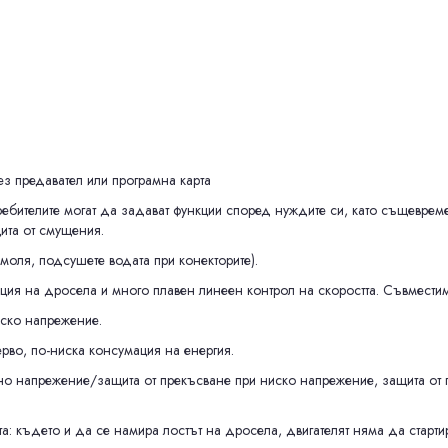
рез предавател или програмна карта
бителите могат да задават функции според нуждите си, като същеврем
ита от смущения.
моля, подсушете водата при конекторите).
ция на дросела и много плавен линеен контрол на скоростта. Съвместим
иско напрежение.
рво, по-ниска консумация на енергия.
 напрежение/защита от прекъсване при ниско напрежение, защита от пре
: където и да се намира лостът на дросела, двигателят няма да старти