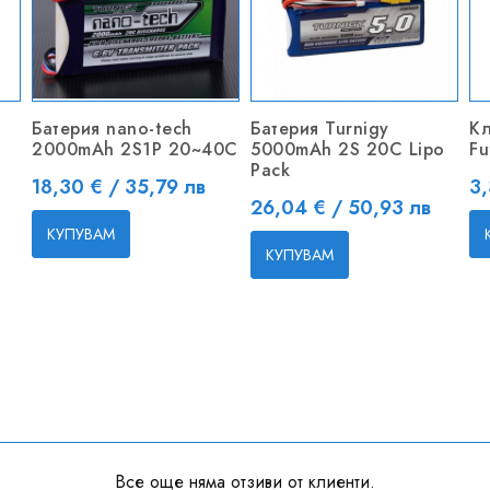
Батерия nano-tech
Батерия Turnigy
Кл
2000mAh 2S1P 20~40C
5000mAh 2S 20C Lipo
Fu
Pack
Цена
Ц
18,30 € / 35,79 лв
3,
Цена
26,04 € / 50,93 лв
КУПУВАМ
КУПУВАМ
Все още няма отзиви от клиенти.