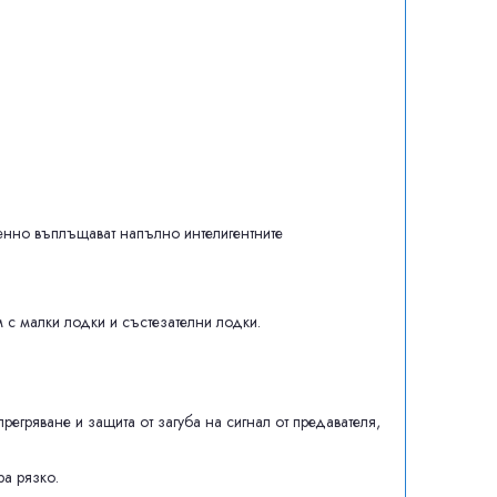
енно въплъщават напълно интелигентните
 с малки лодки и състезателни лодки.
гряване и защита от загуба на сигнал от предавателя,
ра рязко.