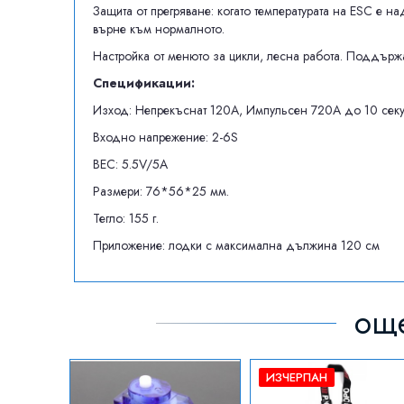
Защита от прегряване: когато температурата на ESC е 
върне към нормалното.
Настройка от менюто за цикли, лесна работа. Поддържа
Спецификации:
Изход: Непрекъснат 120A, Импульсен 720A до 10 сек
Входно напрежение: 2-6S
BEC: 5.5V/5A
Размери: 76*56*25 мм.
Тегло: 155 г.
Приложение: лодки с максимална дължина 120 см
още
ИЗЧЕРПАН