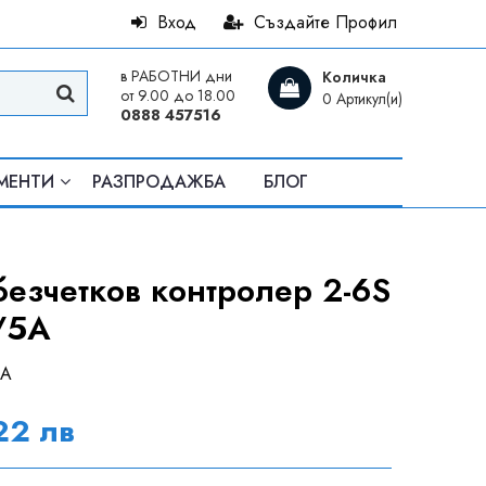
Вход
Създайте Профил
в РАБОТНИ дни
Количка
от 9.00 до 18.00
0 Артикул(и)
0888 457516
МЕНТИ
РАЗПРОДАЖБА
БЛОГ
 безчетков контролер 2-6S
/5A
0A
22 лв