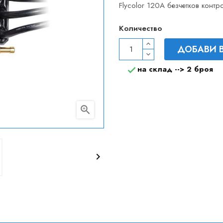
Flycolor 120A безчетков конт
Количество
ДОБАВИ 
на склад -->
2 броя


