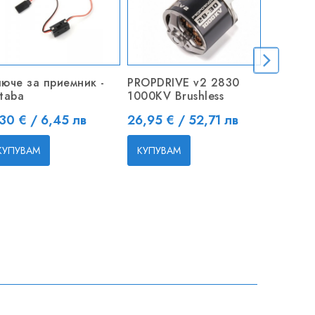
юче за приемник -
PROPDRIVE v2 2830
Corona
taba
1000KV Brushless
Metal G
/
ена
Цена
30 € / 6,45 лв
26,95 € / 52,71 лв
Цена
10,50 €
КУПУВАМ
КУПУВАМ
КУПУВ