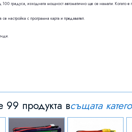
над 100 градуса, изходната мощност автоматично ще се намали. Когато е
 се настройка с програмна карта и предавател.
унди.
 99 продукта в
същата катег