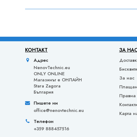
КОНТАКТ
ЗА НА
Адрес
Достав
NenovTechnic.eu
Бисквит
ONLY ONLINE
За нас
Mагазинът е ОНЛАЙН
Stara Zagora
Плаща
България
Правна
Пишете ни
Контакт
office@nenovtechnic.eu
Карта н
Телефон
+359 888457516