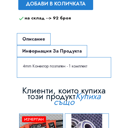
ДОБАВИ В КОЛИЧКАТА
на склад -->
92 броя

Описание
Информация За Продукта
4mm Конектор позлатен - 1 комплект
Клиенти, които купиха
този продукт
Купиха
също
ИЗЧЕРПАН