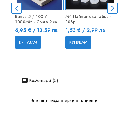
Балса 5 / 100 /
M4 Найлонова гайка -
Карбо
1000MM - Costa Rica
10бр.
3x0.5
Цена
Цена
Цена
6,95 € / 13,59 лв
1,53 € / 2,99 лв
2,70 
КУПУВАМ
КУПУВАМ
КУП
Коментари (0)
Все още няма отзиви от клиенти.