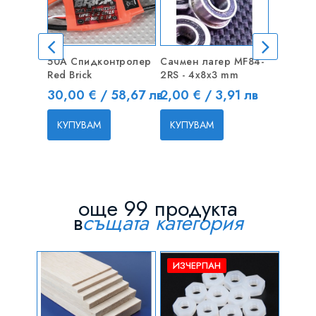
50A Спидконтролер
Сачмен лагер MF84-
ZIPPY 5
Red Brick
2RS - 4x8x3 mm
30C Har
Цена
Цена
Цена
30,00 € / 58,67 лв
2,00 € / 3,91 лв
39,00 
КУПУВАМ
КУПУВАМ
КУПУВ
още 99 продукта
в
същата категория
ИЗЧЕРПАН