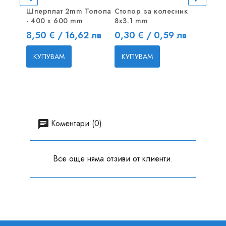
Шперплат 2mm Топола
Стопор за колесник
20CM 
- 400 x 600 mm
8x3.1 mm
батери
1
Цена
Цена
8,50 € / 16,62 лв
0,30 € / 0,59 лв
Цена
0,50 
КУПУВАМ
КУПУВАМ
КУП
Коментари (0)
Все още няма отзиви от клиенти.