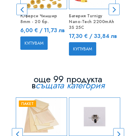
Юферси Чимшир
Батерия Turnigy
50CM Уд
8mm - 20 бр.
Nano-Tech 2200mAh
серво
3S 25C
Цена
Цена
6,00 € / 11,73 лв
0,90 € 
Цена
17,30 € / 33,84 лв
КУПУВАМ
КУПУВ
КУПУВАМ
още 99 продукта
в
същата категория
ПАКЕТ