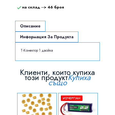
на склад -->
46 броя

Описание
Информация За Продукта
T-Конектор 1 двойка
Клиенти, които купиха
този продукт
Купиха
също
ИЗЧЕРПАН