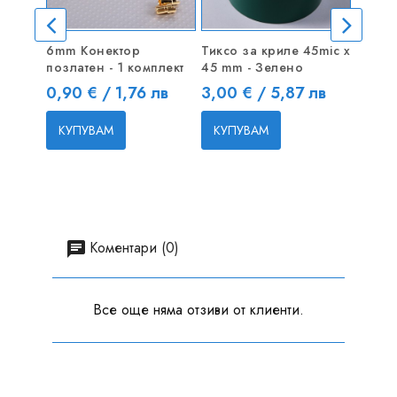
6mm Конектор
Тиксо за криле 45mic x
Стопор
позлатен - 1 комплект
45 mm - Зелено
Цена
0,35 
Цена
Цена
0,90 € / 1,76 лв
3,00 € / 5,87 лв
КУП
КУПУВАМ
КУПУВАМ
Коментари (0)
Все още няма отзиви от клиенти.