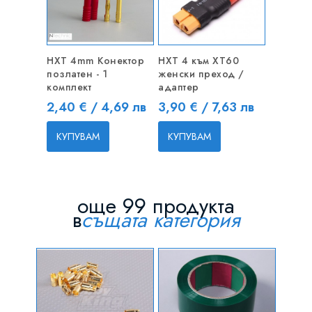
HXT 4mm Конектор
HXT 4 към XT60
позлатен - 1
женски преход /
комплект
адаптер
Цена
Цена
2,40 € / 4,69 лв
3,90 € / 7,63 лв
КУПУВАМ
КУПУВАМ
още 99 продукта
в
същата категория