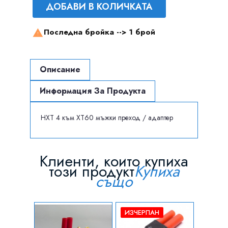
ДОБАВИ В КОЛИЧКАТА
Последна бройка -->
1 брой

Описание
Информация За Продукта
HXT 4 към XT60 мъжки преход / адаптер
Клиенти, които купиха
този продукт
Купиха
също
ИЗЧЕРПАН