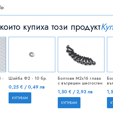
бр.
които купиха този продукт
Ку
 -
Шайба Ф2 - 10 бр.
Болтове M2x16 глава
Бо
с вътрешен шестостен
въ
Цена
0,25 € / 0,49 лв
Цена
Це
1,50 € / 2,93 лв
1,
КУПУВАМ
КУПУВАМ
К