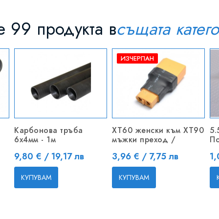
 99 продукта в
същата катег
ИЗЧЕРПАН
Карбонова тръба
XT60 женски към XT90
5.
6x4мм - 1м
мъжки преход /
По
Цена
Цена
Ц
9,80 € / 19,17 лв
3,96 € / 7,75 лв
1,
КУПУВАМ
КУПУВАМ