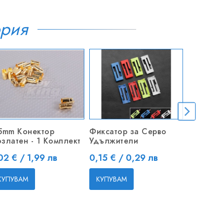
ория
5mm Конектор
Фиксатор за Серво
M6 x 3
златен - 1 Комплект
Удължители
Болтове
ена
Цена
Цена
02 € / 1,99 лв
0,15 € / 0,29 лв
0,50 € 
КУПУВАМ
КУПУВАМ
КУПУВ