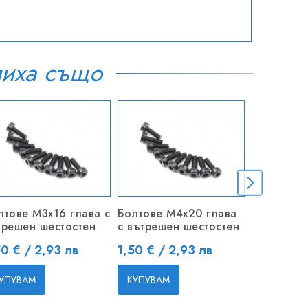
пиха също
лтове M3x16 глава с
Болтове M4x20 глава
Шайба Ф4 
трешен шестостен
с вътрешен шестостен
Цена
0,20 € / 
на
Цена
50 € / 2,93 лв
1,50 € / 2,93 лв
КУПУВАМ
УПУВАМ
КУПУВАМ