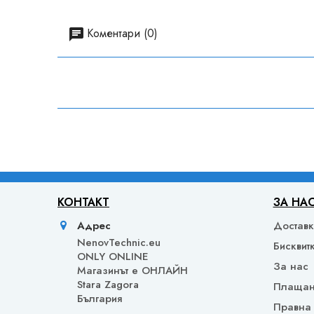
Коментари (0)
КОНТАКТ
ЗА НА
Адрес
Достав
NenovTechnic.eu
Бисквит
ONLY ONLINE
За нас
Mагазинът е ОНЛАЙН
Stara Zagora
Плаща
България
Правна