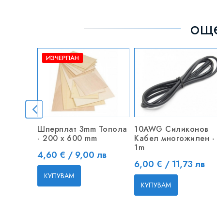
още
ИЗЧЕРПАН
Шперплат 3mm Топола
10AWG Силиконов
- 200 x 600 mm
Кабел многожилен -
1m
Цена
4,60 € / 9,00 лв
Цена
6,00 € / 11,73 лв
КУПУВАМ
КУПУВАМ