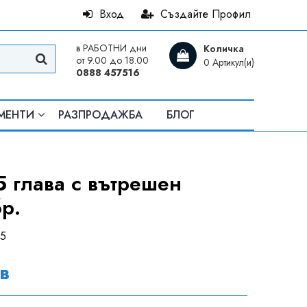
Вход
Създайте Профил
в РАБОТНИ дни
Количка
от 9.00 до 18.00
0 Артикул(и)
0888 457516
МЕНТИ
РАЗПРОДАЖБА
БЛОГ
 глава с вътрешен
бр.
35
лв