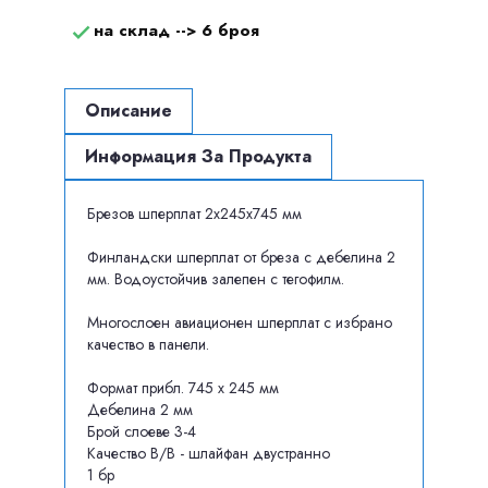
на склад -->
6 броя

Описание
Информация За Продукта
Брезов шперплат 2х245х745 мм
Финландски шперплат от бреза с дебелина 2
мм. Водоустойчив залепен с тегофилм.
Многослоен авиационен шперплат с избрано
качество в панели.
Формат прибл. 745 x 245 мм
Дебелина 2 мм
Брой слоеве 3-4
Качество B/B - шлайфан двустранно
1 бр