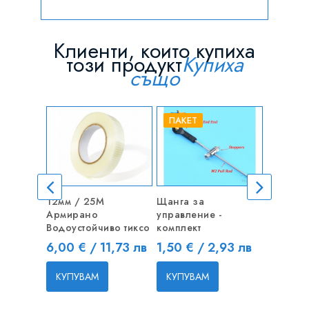
Клиенти, които купиха
този продукт
Купиха
също
ПАКЕТ
12мм / 25M
Щанга за
1M Черв
Армирано
управление -
покрива
Водоустойчиво тиксо
комплект
фолио з
Цена
Цена
Цена
6,00 € / 11,73 лв
1,50 € / 2,93 лв
7,50 € 
КУПУВАМ
КУПУВАМ
КУПУВ