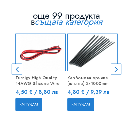
още 99 продукта
в
същата категория
Turnigy High Quality
Карбонова пръчка
26AW
14AWG Silicone Wire
(плътна) 3x1000mm
Кабел
1m
Цена
Цена
4,50 € / 8,80 лв
4,80 € / 9,39 лв
Цена
0,75 
КУПУВАМ
КУПУВАМ
КУП