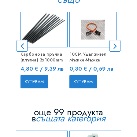
ИЗЧЕР
Карбонова пръчка
10CM Удължител
Turnigy
(плътна) 3x1000mm
Мъжки-Мъжки
40C LiP
Цена
Цена
Цена
4,80 € / 9,39 лв
0,30 € / 0,59 лв
18,30 
КУПУВАМ
КУПУВАМ
КУПУВ
още 99 продукта
в
същата категория