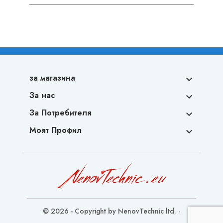
за магазина

За нас

За Потребителя

Моят Профил

© 2026 - Copyright by NenovTechnic ltd. -