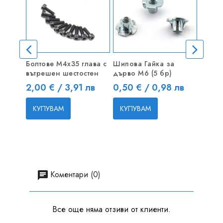
Болтове M4x35 глава с
Шипова Гайка за
Стома
вътрешен шестостен
дърво M6 (5 бр)
(жило
Цена
Цена
Цена
2,00 € / 3,91 лв
0,50 € / 0,98 лв
2,30 
КУПУВАМ
КУПУВАМ
КУП
Коментари (0)
Все още няма отзиви от клиенти.