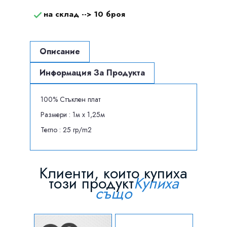
на склад -->
10 броя

Описание
Информация За Продукта
100% Стъклен плат
Размери : 1м x 1,25м
Тегло : 25 гр/m2
Клиенти, които купиха
този продукт
Купиха
също