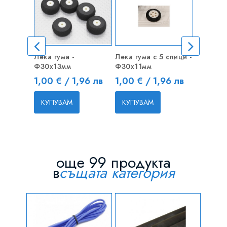
Лека гума -
Лека гума с 5 спици -
Карбоно
Ф30x13мм
Ф30x11мм
6x4мм - 
Цена
Цена
Цена
1,00 € / 1,96 лв
1,00 € / 1,96 лв
9,80 € 
КУПУВАМ
КУПУВАМ
КУПУВ
още 99 продукта
в
същата категория