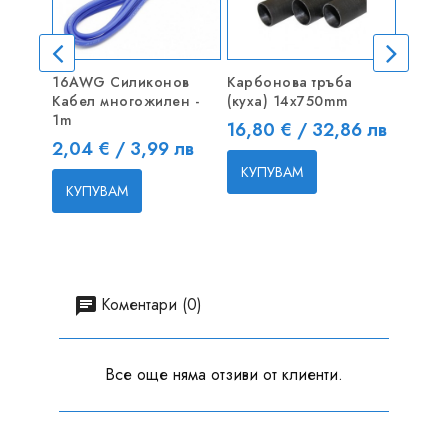
16AWG Силиконов
Карбонова тръба
6S 30
Кабел многожилен -
(куха) 14x750mm
силик
1m
за
Цена
16,80 € / 32,86 лв
Цена
Цена
2,04 € / 3,99 лв
2,50 
КУПУВАМ
КУПУВАМ
КУП
Коментари (0)
Все още няма отзиви от клиенти.