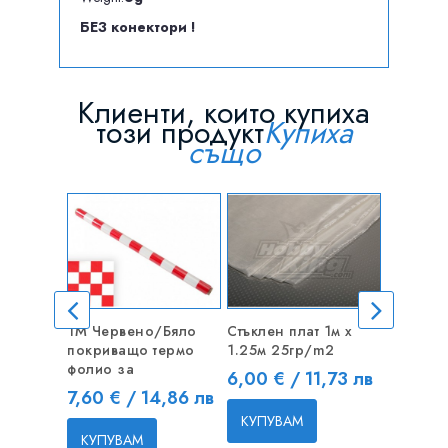
БЕЗ конектори !
Клиенти, които купиха
този продукт
Купиха
също
1M Червено/Бяло
Стъклен плат 1м x
20A ЧЕТ
покриващо термо
1.25м 25гр/m2
спид ко
фолио за
Цена
Цена
6,00 € / 11,73 лв
8,00 €
Цена
7,60 € / 14,86 лв
КУПУВАМ
КУПУВ
КУПУВАМ