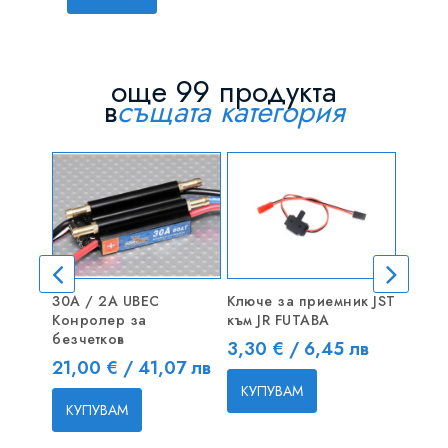
още 99 продукта
в
същата категория
ИЗЧ
30A / 2A UBEC
Ключе за приемник JST
D3730
Конролер за
към JR FUTABA
Безче
безчетков
Цена
Цена
3,30 € / 6,45 лв
29,10
Цена
21,00 € / 41,07 лв
КУПУВАМ
КУП
КУПУВАМ