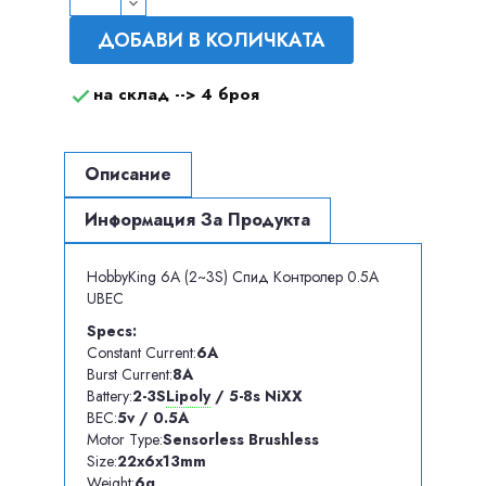
ДОБАВИ В КОЛИЧКАТА
на склад -->
4 броя

Описание
Информация За Продукта
HobbyKing 6A (2~3S) Спид Контролер 0.5A
UBEC
Specs:
Constant Current:
6A
Burst Current:
8A
Battery:
2-3S
Lipoly
/ 5-8s NiXX
BEC:
5v / 0.5A
Motor Type:
Sensorless Brushless
Size:
22x6x13mm
Weight:
6g