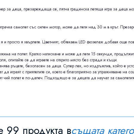
нер за деца, презареждаща се, лятна градинска летяща игра за деца м
играчка самолет със силен мотор, може да лети над 30 м в кръг. През
 я и просто я хвърлете. Цветният, обтекаем LED фюзелаж добавя още пов
ежима на полет. Кратко натискане и може да лети 15 секунди, продължит
оля, опитайте се да играете на открито място без сгради и къщи.
анява ръцете, безопасен за деца. Супер лек, но издръжлив, който е усто
ат да играят с приятелите си, което е благоприятно за упражняване на с
ят чий полет е по-далеч. Подходящо е за децата да научат за самолетит
 99 продукта в
същата катег