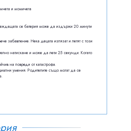
омчета и момичета
ареждащата се батерия може да издържи 20 минути
ече забавление. Нека децата излязат и летят с този
елно натискане и може да лети 25 секунди. Когато
йчив на повреди от катастрофа.
оциални умения. Родителите също могат да се
е.
ория