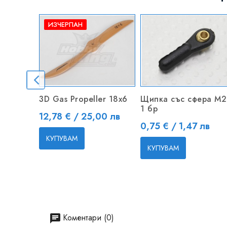
ИЗЧЕРПАН
3D Gas Propeller 18x6
Щипка със сфера M2
1 бр
Цена
12,78 € / 25,00 лв
Цена
0,75 € / 1,47 лв
КУПУВАМ
КУПУВАМ
Коментари (0)