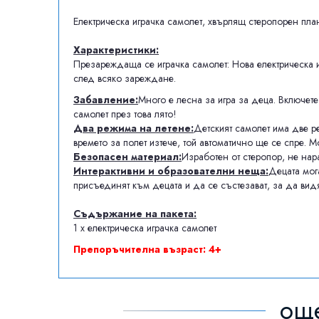
Електрическа играчка самолет, хвърлящ стеропорен пла
Характеристики:
Презареждаща се играчка самолет: Нова електрическа 
след всяко зареждане.
Забавление:
Много е лесна за игра за деца. Включете
самолет през това лято!
Два режима на летене:
Детският самолет има две р
времето за полет изтече, той автоматично ще се спре. М
Безопасен материал:
Изработен от стеропор, не нар
Интерактивни и образователни неща:
Децата мог
присъединят към децата и да се състезават, за да вид
Съдържание на пакета:
1 x електрическа играчка самолет
Препоръчителна възраст: 4+
още