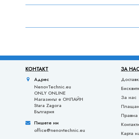
КОНТАКТ
ЗА НА
Адрес
Достав
NenovTechnic.eu
Бисквит
ONLY ONLINE
За нас
Mагазинът е ОНЛАЙН
Stara Zagora
Плаща
България
Правна
Пишете ни
Контакт
office@nenovtechnic.eu
Карта н