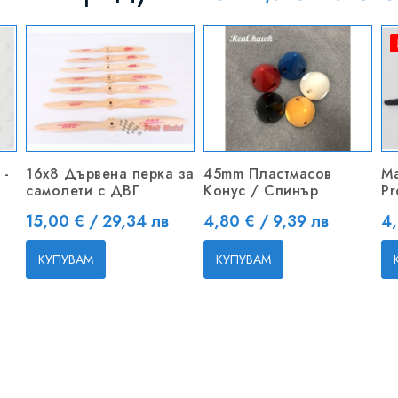
 -
16x8 Дървена перка за
45mm Пластмасов
Ma
самолети с ДВГ
Конус / Спинър
Pr
Цена
Цена
Ц
15,00 € / 29,34 лв
4,80 € / 9,39 лв
4,
КУПУВАМ
КУПУВАМ