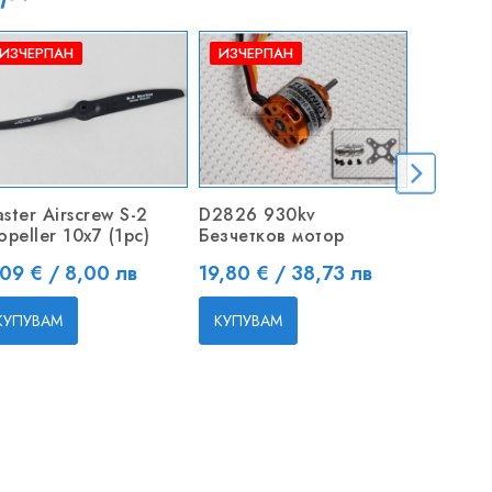
ИЗЧЕРПАН
ИЗЧЕРПАН
ster Airscrew S-2
D2826 930kv
Лопати 
opeller 10x7 (1pc)
Безчетков мотор
перка 1
ена
Цена
Цена
09 € / 8,00 лв
19,80 € / 38,73 лв
6,90 € 
КУПУВАМ
КУПУВАМ
КУПУВ