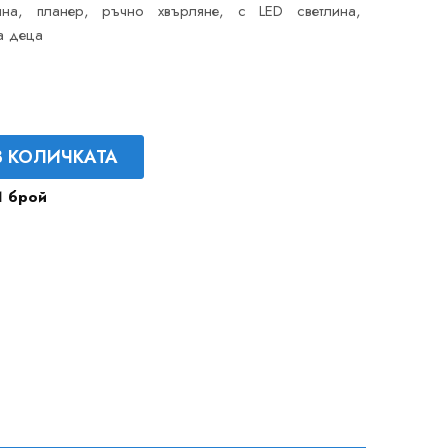
яна, планер, ръчно хвърляне, с LED светлина,
а деца
В КОЛИЧКАТА
1 брой