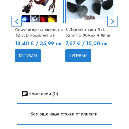
Симулатор на светлини
3-Лопатен винт R+L
Гъвка
12 LED комплект за
52mm х 80ммх 4.8mm
4 мм с
Цена
Цена
Цена
18,40 € / 35,99 лв
7,67 € / 15,00 лв
18,40
КУПУВАМ
КУПУВАМ
КУП
Коментари (0)
Все още няма отзиви от клиенти.