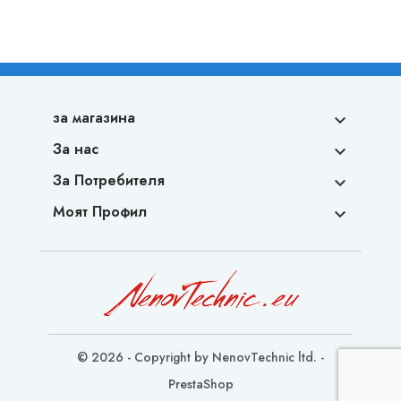
за магазина

За нас

За Потребителя

Моят Профил

© 2026 - Copyright by NenovTechnic ltd. -
PrestaShop