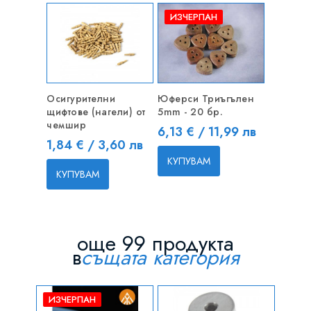
ИЗЧЕРПАН
Осигурителни
Юферси Триъгълен
щифтове (нагели) от
5mm - 20 бр.
чемшир
Цена
6,13 € / 11,99 лв
Цена
1,84 € / 3,60 лв
КУПУВАМ
КУПУВАМ
още 99 продукта
в
същата категория
ИЗЧЕРПАН