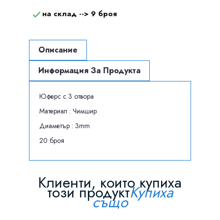
на склад -->
9 броя

Описание
Информация За Продукта
Юферс с 3 отвора
Материал : Чимшир
Диаметър : 3mm
20 броя
Клиенти, които купиха
този продукт
Купиха
също