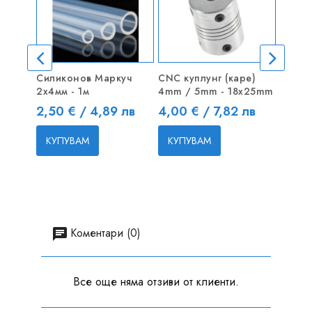
Силиконов Маркуч
CNC куплунг (каре)
Алуми
2x4мм - 1м
4mm / 5mm - 18x25mm
- лява
Цена
Цена
Цена
2,50 € / 4,89 лв
4,00 € / 7,82 лв
3,50 
КУПУВАМ
КУПУВАМ
КУП
Коментари (0)
Все още няма отзиви от клиенти.