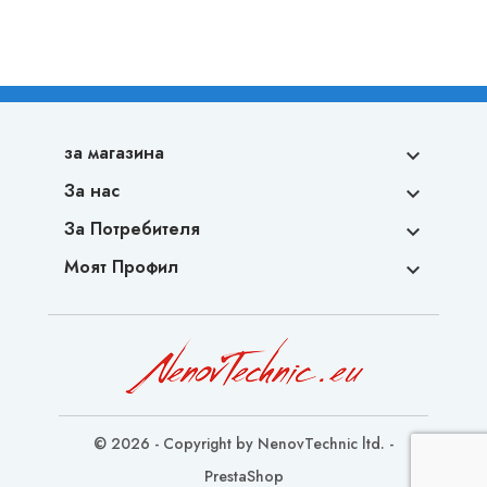
за магазина

За нас

За Потребителя

Моят Профил

© 2026 - Copyright by NenovTechnic ltd. -
PrestaShop