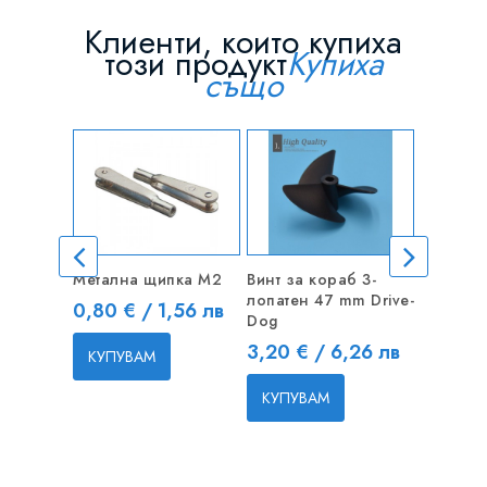
Клиенти, които купиха
този продукт
Купиха
също
Метална щипка M2
Винт за кораб 3-
Феритен
лопатен 47 mm Drive-
бр.)
Цена
0,80 € / 1,56 лв
Dog
Цена
0,60 € 
Цена
3,20 € / 6,26 лв
КУПУВАМ
КУПУВ
КУПУВАМ