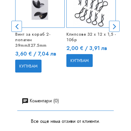
Винт за кораб 2-
Клипсове 32 x 12 х 1,5 -
Винтов
лопатен
10бр
лопат
39mmX27.5mm
Десе
Цена
2,00 € / 3,91 лв
Цена
Цена
3,60 € / 7,04 лв
10,20
КУПУВАМ
КУПУВАМ
КУП
Коментари (0)
Все още няма отзиви от клиенти.