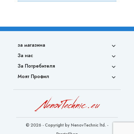
за магазина

За нас

За Потребителя

Моят Профил

© 2026 - Copyright by NenovTechnic ltd. -