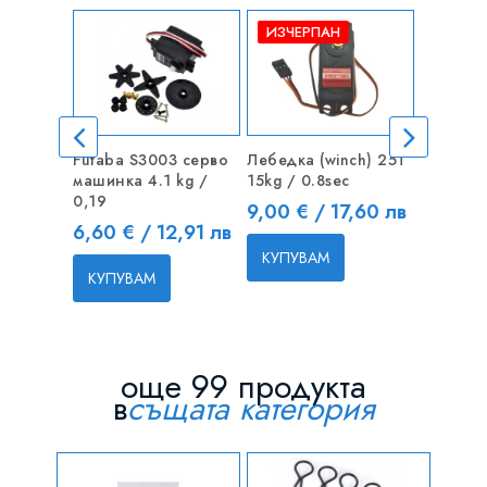
ИЗЧЕРПАН
Futaba S3003 серво
Лебедка (winch) 25T
15CM Уд
машинка 4.1 kg /
15kg / 0.8sec
серво
0,19
Цена
Цена
9,00 € / 17,60 лв
0,60 € 
Цена
6,60 € / 12,91 лв
КУПУВАМ
КУПУВ
КУПУВАМ
още 99 продукта
в
същата категория