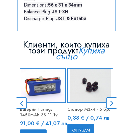
Dimensions:
56 x 31 x 34mm
Balance Plug:
JST-XH
Discharge Plug:
JST & Futaba
Клиенти, които купиха
този продукт
Купиха
също
Батерия Turnigy
Стопор M3x4 - 5 бр.
Стопор M
1450mAh 3S 11.1v
Цена
Цена
0,38 € / 0,74 лв
0,35 €
Цена
21,00 € / 41,07 лв
КУПУВАМ
КУПУВ