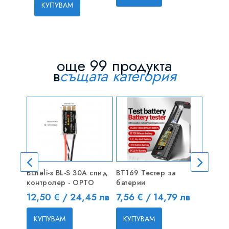
КУПУВАМ
още 99 продукта
в
същата категория
BLheli-s BL-S 30A спид
BT169 Тестер за
D2826
контролер - OPTO
батерии
Безче
Цена
Цена
Цена
12,50 € / 24,45 лв
7,56 € / 14,79 лв
19,80
КУПУВАМ
КУПУВАМ
КУП