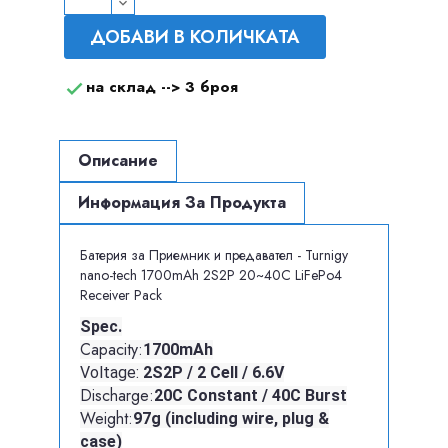
ДОБАВИ В КОЛИЧКАТА
на склад -->
3 броя

Описание
Информация За Продукта
Батерия за Приемник и предавател - Turnigy
nano-tech 1700mAh 2S2P 20~40C LiFePo4
Receiver Pack
Spec.
Capacity:
1700mAh
Voltage:
2S2P / 2 Cell / 6.6V
Discharge:
20C Constant / 40C Burst
Weight:
97g (including wire, plug &
case)