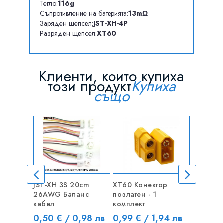
Тегло:
116g
Съпротивление на батерията:
13mΩ
Заряден щепсел:
JST-XH-4P
Разряден щепсел:
XT60
Клиенти, които купиха
този продукт
Купиха
също
JST-XH 3S 20cm
XT60 Конектор
JST Купл
26AWG Баланс
позлатен - 1
10 см - 
кабел
комплект
Цена
0,50 €
Цена
Цена
0,50 € / 0,98 лв
0,99 € / 1,94 лв