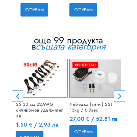
КУПУВ
КУПУВАМ
КУПУВАМ
още 99 продукта
в
същата категория
ИЗЧЕРПАН
2S 30 см 22AWG
Лебедка (винч) 25T
Захра
силиконов удължител
13kg / 0.7sec
8.5A 
за
Цена
Цена
27,00 € / 52,81 лв
15,30
Цена
1,50 € / 2,93 лв
КУПУВАМ
КУП