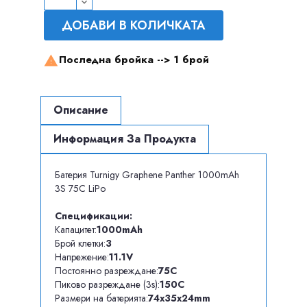
ДОБАВИ В КОЛИЧКАТА
Последна бройка -->
1 брой

Описание
Информация За Продукта
Батерия Turnigy Graphene Panther 1000mAh
3S 75C LiPo
Спецификации:
Капацитет:
1000mAh
Брой клетки:
3
Напрежение:
11.1V
Постоянно разреждане:
75C
Пиково разреждане (3s):
150C
Размери на батерията:
74x35x24mm