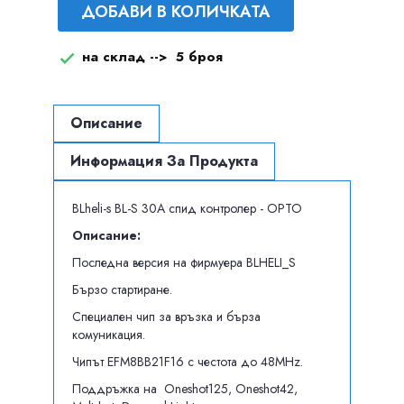
ДОБАВИ В КОЛИЧКАТА
на склад -->
5 броя

Описание
Информация За Продукта
BLheli-s BL-S 30A спид контролер - OPTO
Описание:
Последна версия на фирмуера BLHELI_S
Бързо стартиране.
Специален чип за връзка и бърза
комуникация.
Чипът EFM8BB21F16 с честота до 48MHz.
Поддръжка на Oneshot125, Oneshot42,