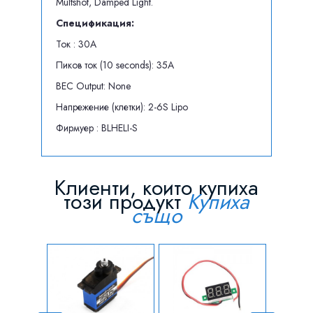
Multshot, Damped Light.
Спецификация:
Ток : 30A
Пиков ток (10 seconds): 35A
BEC Output: None
Напрежение (клетки): 2-6S Lipo
Фирмуер : BLHELI-S
Клиенти, които купиха
този продукт
Купиха
също