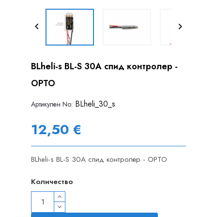


BLheli-s BL-S 30A спид контролер -
OPTO
BLheli_30_s
Артикулен Nо:
12,50 €
BLheli-s BL-S 30A спид контролер - OPTO
Количество