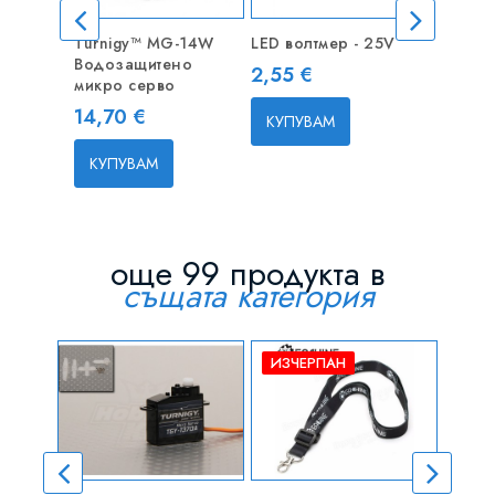
Turnigy™ MG-14W
LED волтмер - 25V
Серво т
Водозащитено
Цена
Цена
2,55 €
6,00 €
микро серво
Цена
14,70 €
КУПУВАМ
КУПУВ
КУПУВАМ
още 99 продукта в
същата категория
ИЗЧЕРПАН