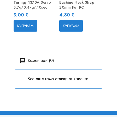
Turnigy 1370A Servo
Eachine Neck Strap
895 Е
3.7g/0.4kg/.10sec
20mm For RC
24V с
Цена
Цена
Цена
9,00 €
4,30 €
29,5
КУПУВАМ
КУПУВАМ
КУП
Коментари (0)
Все още няма отзиви от клиенти.