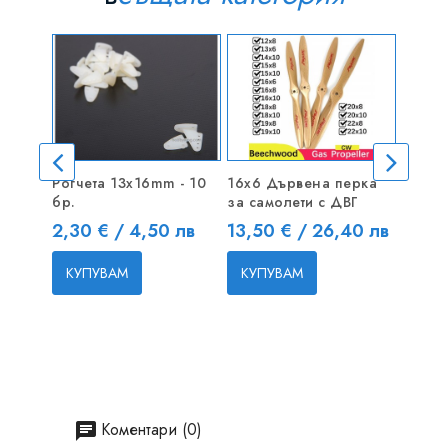
Рогчета 13x16mm - 10
16x6 Дървена перка
Гумен
бр.
за самолети с ДВГ
самол
бр
Цена
Цена
2,30 € / 4,50 лв
13,50 € / 26,40 лв
Цена
5,00 
КУПУВАМ
КУПУВАМ
КУП
Коментари (0)