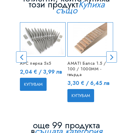
този продукт
Купиха
също
APC перка 5x5
AMATI Балса 1.5 /
Ключалк
100 / 1000MM -
кабина
Цена
2,04 € / 3,99 лв
твърда
Цена
1,65 € 
Цена
3,30 € / 6,45 лв
КУПУВАМ
КУПУВ
КУПУВАМ
още 99 продукта
в
същата категория