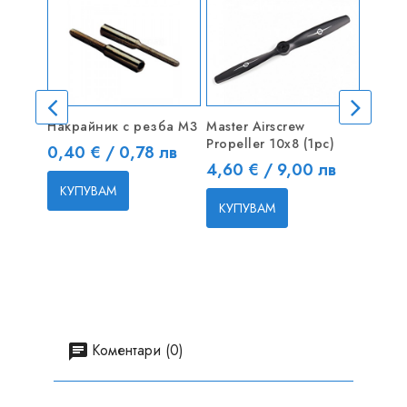
Накрайник с резба M3
Master Airscrew
Миним
Propeller 10x8 (1pc)
Rockst
Цена
0,40 € / 0,78 лв
Цена
Цена
4,60 € / 9,00 лв
23,0
КУПУВАМ
КУПУВАМ
КУП
Коментари (0)