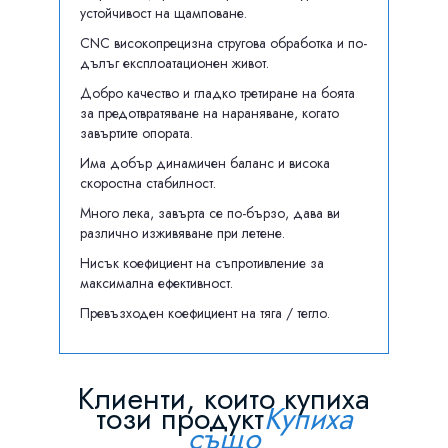
устойчивост на щамповане.
CNC високопрецизна стругова обработка и по-
дълъг експлоатационен живот.
Добро качество и гладко третиране на боята
за предотвратяване на нараняване, когато
завъртите опората.
Има добър динамичен баланс и висока
скоростна стабилност.
Много лека, завърта се по-бързо, дава ви
различно изживяване при летене.
Нисък коефициент на съпротивление за
максимална ефективност.
Превъзходен коефициент на тяга / тегло.
Клиенти, които купиха
този продукт
Купиха
също