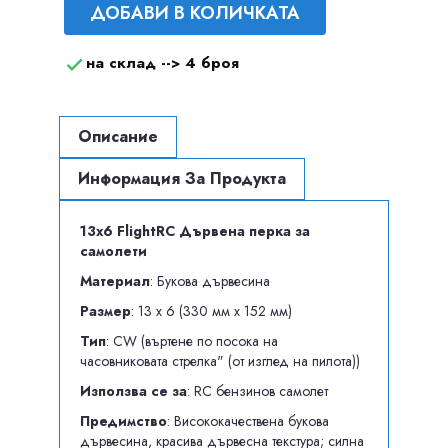
ДОБАВИ В КОЛИЧКАТА
на склад -->
4 броя

Описание
Информация За Продукта
13x6 FlightRC Дървена перка за
самолети
Материал
: Букова дървесина
Размер
: 13 x 6 (330 мм х 152 мм)
Тип
: CW (въртене по посока на
часовниковата стрелка" (от изглед на пилота))
Използва се за
: RC бензинов самолет
Предимство
: Висококачествена букова
дървесина, красива дървесна текстура; силна