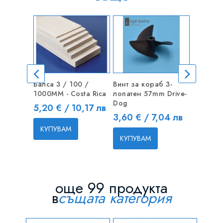
Балса 3 / 100 /
Винт за кораб 3-
CNC куп
1000MM - Costa Rica
лопатен 57mm Drive-
4mm / 5
Dog
18x25m
Цена
5,20 € / 10,17 лв
Цена
Цена
3,60 € / 7,04 лв
4,00 €
КУПУВАМ
КУПУВАМ
КУПУВ
още 99 продукта
в
същата категория