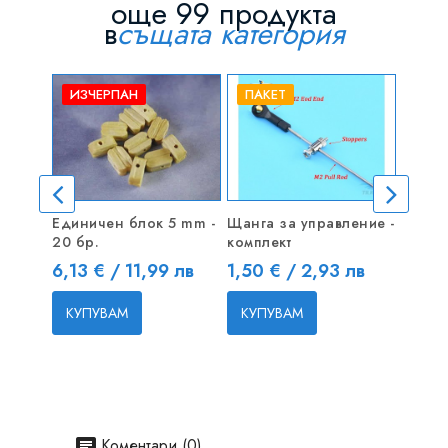
още 99 продукта
в
същата категория
ИЗЧЕРПАН
ПАКЕТ
Единичен блок 5 mm -
Щанга за управление -
RC КИ
20 бр.
комплект
"Вене
Цена
Цена
Цена
6,13 € / 11,99 лв
1,50 € / 2,93 лв
59,52
КУПУВАМ
КУПУВАМ
КУП
Коментари (0)