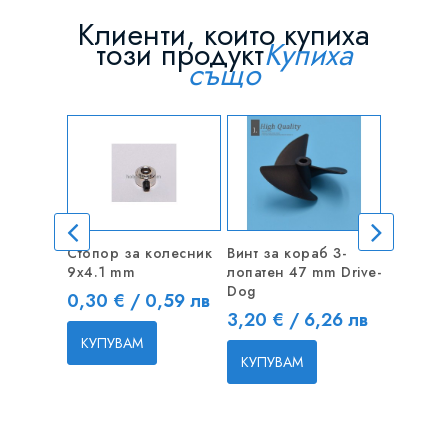
Клиенти, които купиха
този продукт
Купиха
също
Стопор за колесник
Винт за кораб 3-
CNC куп
9x4.1 mm
лопатен 47 mm Drive-
4mm / 4
Dog
18x25m
Цена
0,30 € / 0,59 лв
Цена
Цена
3,20 € / 6,26 лв
4,00 €
КУПУВАМ
КУПУВАМ
КУПУВ