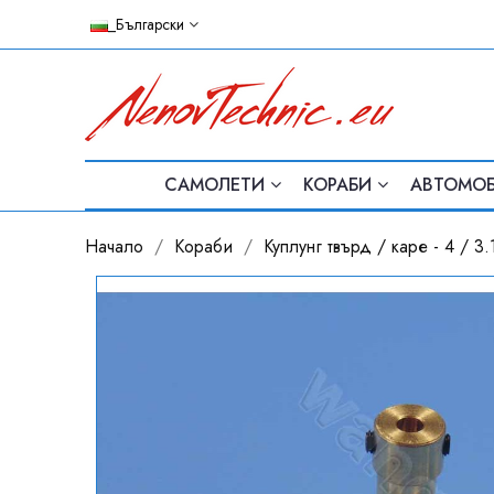
_Български
САМОЛЕТИ
КОРАБИ
АВТОМО
Начало
Кораби
Куплунг твърд / каре - 4 / 3