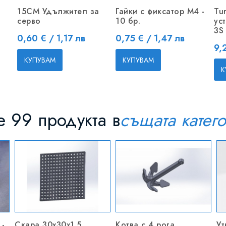
15CM Удължител за
Гайки с фиксатор M4 -
Tu
серво
10 бр.
ус
3S
Цена
Цена
0,60 € / 1,17 лв
0,75 € / 1,47 лв
Це
9,
КУПУВАМ
КУПУВАМ
К
 99 продукта в
същата катег
-
Скара 30x30x1.5
Котва с 4 рога
Ут