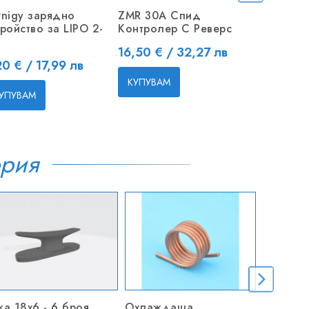
rnigy зарядно
ZMR 30A Спид
10CM Удъ
тройство за LIPO 2-
Контролер С Реверс
серво с к
Цена
Цена
16,50 € / 32,27 лв
0,50 € / 
на
20 € / 17,99 лв
КУПУВАМ
КУПУВАМ
УПУВАМ
ория
ка 18x6 - 6 броя
Охлаждаща
Винт за