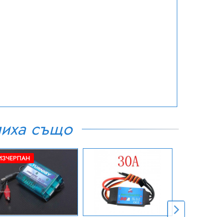
пиха също
ИЗЧЕРПАН