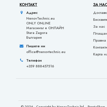
КОНТАКТ
ЗА НА
Адрес
Достав
NenovTechnic.eu
Бисквит
ONLY ONLINE
За нас
Mагазинът е ОНЛАЙН
Stara Zagora
Плаща
България
Правна
Пишете ни
Контакт
office@nenovtechnic.eu
Карта н
Телефон
+359 888457516
© 2026 - Copyright by NenovTechnic ltd. - PrestaShop