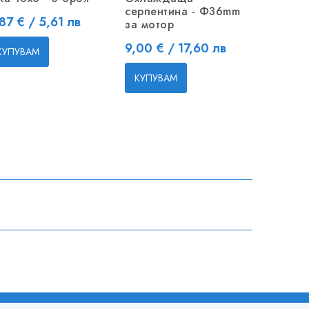
серпентина - Ф36mm
лопатен
ена
87 € / 5,61 лв
за мотор
Цена
5,80 € 
Цена
9,00 € / 17,60 лв
КУПУВАМ
КУПУВ
КУПУВАМ