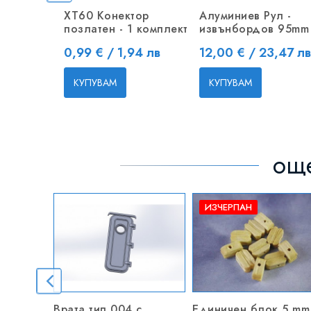
XT60 Конектор
Алуминиев Рул -
позлатен - 1 комплект
извънбордов 95mm
Цена
Цена
0,99 € / 1,94 лв
12,00 € / 23,47 лв
КУПУВАМ
КУПУВАМ
още
ИЗЧЕРПАН
Врата тип 004 с
Единичен блок 5 mm 