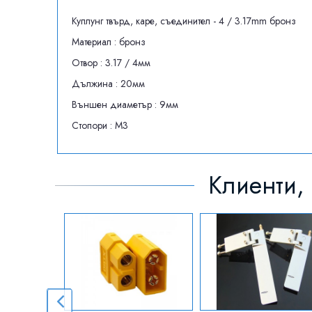
Куплунг твърд, каре, съединител - 4 / 3.17mm бронз
Материал : бронз
Отвор : 3.17 / 4мм
Дължина : 20мм
Външен диаметър : 9мм
Стопори : М3
Клиенти, 