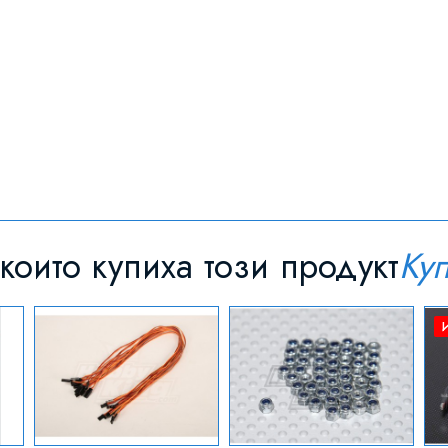
които купиха този продукт
Ку