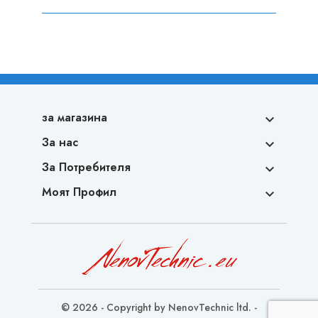
за магазина

За нас

За Потребителя

Моят Профил

© 2026 - Copyright by NenovTechnic ltd. -