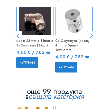
Каре 23mm x 11mm x
CNC куплунг (каре)
13x6 Fli
4/5mm вал (1 бр.)
4mm / 5mm -
Дървена
18x25mm
самолет
Цена
4,00 € / 7,82 лв
Цена
Цена
4,00 € / 7,82 лв
8,55 € 
КУПУВАМ
КУПУВАМ
КУПУВ
още 99 продукта
в
същата категория