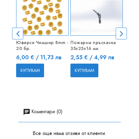
Юферси Чимшир 8mm -
Пожарна пръскачка
2-лопа
20 бр.
35x25x16 мм
Series
Цена
Цена
Цена
6,00 € / 11,73 лв
2,55 € / 4,99 лв
5,62 
КУПУВАМ
КУПУВАМ
КУП
Коментари (0)
Все още няма отзиви от клиенти.