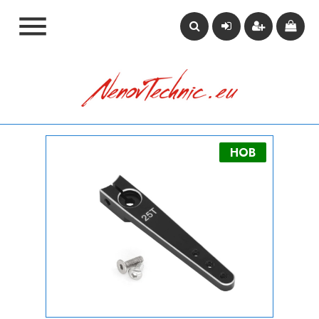

НОВ