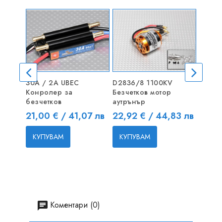
30A / 2A UBEC
D2836/8 1100KV
Coron
Конролер за
Безчетков мотор
Дигит
безчетков
аутрънър
метал
Цена
Цена
Цена
21,00 € / 41,07 лв
22,92 € / 44,83 лв
14,10
КУПУВАМ
КУПУВАМ
КУП
Коментари (0)