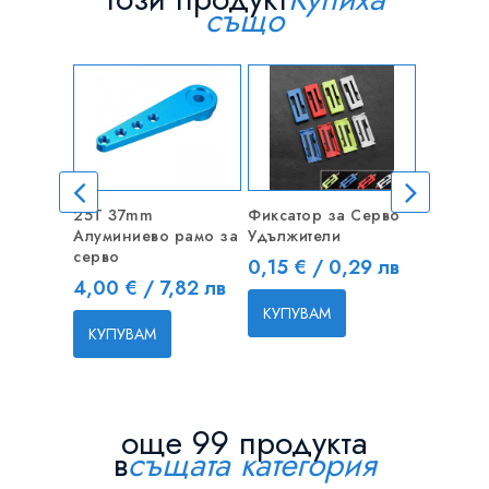
също
25T 37mm
Фиксатор за Серво
18AWG 
Алуминиево рамо за
Удължители
Кабел м
серво
1m
Цена
0,15 € / 0,29 лв
Цена
Цена
4,00 € / 7,82 лв
1,50 € 
КУПУВАМ
КУПУВАМ
КУПУВ
още 99 продукта
в
същата категория