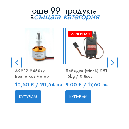
още 99 продукта
в
същата категория
ИЗЧЕРПАН
ИЗЧ
A2212 2450kv
Лебедка (winch) 25T
Батери
Безчетков мотор
15kg / 0.8sec
650mA
Pack
Цена
Цена
10,50 € / 20,54 лв
9,00 € / 17,60 лв
Цена
9,60 
КУПУВАМ
КУПУВАМ
КУП