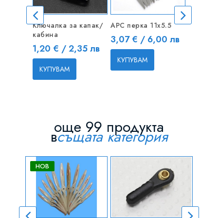
Ключалка за капак/
APC перка 11x5.5
Адаптер
кабина
кабел
Цена
3,07 € / 6,00 лв
Цена
Цена
1,20 € / 2,35 лв
3,50 €
КУПУВАМ
КУПУВАМ
КУПУВ
още 99 продукта
в
същата категория
НОВ