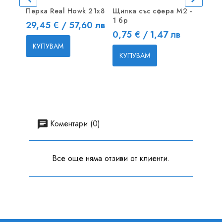
Перка Real Howk 21x8
Щипка със сфера M2 -
Румпе
1 бр
Ф3х10
Цена
29,45 € / 57,60 лв
Цена
Цена
0,75 € / 1,47 лв
1,50 
КУПУВАМ
КУПУВАМ
КУП
Коментари (0)
Все още няма отзиви от клиенти.