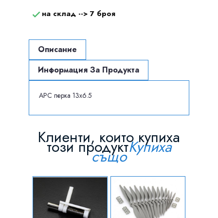
на склад -->
7 броя

Описание
Информация За Продукта
APC перка 13x6.5
Клиенти, които купиха
този продукт
Купиха
също