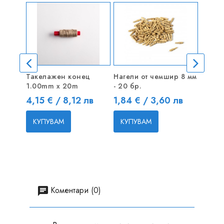
Такелажен конец
Нагели от чемшир 8 мм
Охла
1.00mm x 20m
- 20 бр.
серпе
за мо
Цена
Цена
4,15 € / 8,12 лв
1,84 € / 3,60 лв
Цена
9,00 
КУПУВАМ
КУПУВАМ
КУП
Коментари (0)