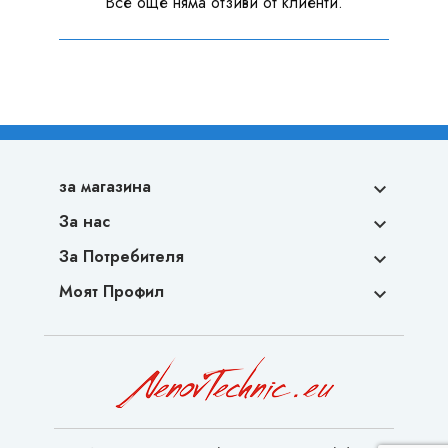
Все още няма отзиви от клиенти.
за магазина

За нас

За Потребителя

Моят Профил
