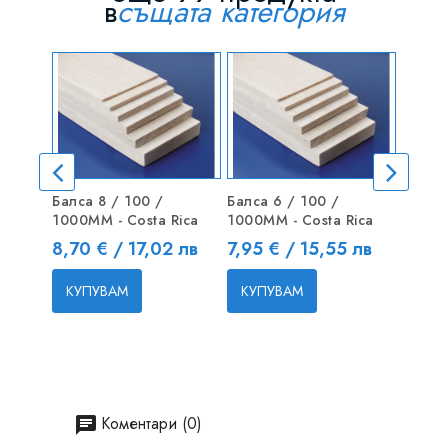
в
същата категория
Балса 8 / 100 /
Балса 6 / 100 /
Карбо
1000MM - Costa Rica
1000MM - Costa Rica
(плът
Цена
Цена
Цена
8,70 € / 17,02 лв
7,95 € / 15,55 лв
3,00 
КУПУВАМ
КУПУВАМ
КУП
Коментари (0)