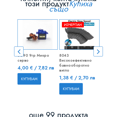
този продукт
Купиха
също
ИЗЧЕРПАН
SG90 9гр Микро
8043
4mm Ко
серво
Високоефективно
позлатен
бавнооборотно
комплек
Цена
4,00 € / 7,82 лв
витло
Цена
0,60 € 
Цена
1,38 € / 2,70 лв
КУПУВАМ
КУПУВ
КУПУВАМ
още 99 продукта